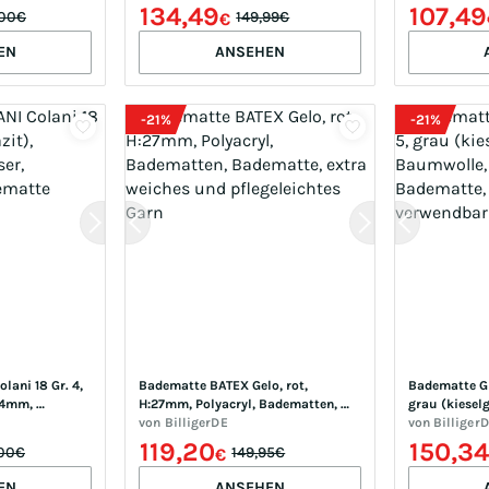
H:25mm, Polyacryl, Badematten, 
H:25mm, Poly
134,49
107,49
,00€
149,99€
€
Badematte, Badteppich, modernes 
Badematte, B
Design, Hoch-Tief Effekt, rechteckig 
Design, Hoch-
EN
ANSEHEN
& rund
& rund
-
21
%
-
21
%
ani 18 Gr. 4, 
Badematte BATEX Gelo, rot, 
Badematte GR
24mm, 
H:27mm, Polyacryl, Badematten, 
grau (kieselg
en, 
Badematte, extra weiches und 
von
BilligerDE
Baumwolle, B
von
Billiger
pflegeleichtes Garn
Badematte, b
119,20
150,34
,00€
149,95€
€
EN
ANSEHEN