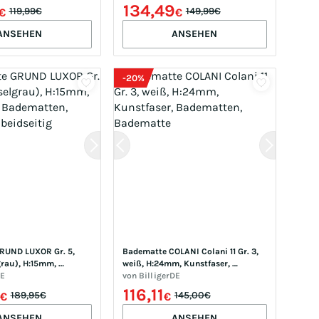
acryl, Badematten, 
H:25mm, Polyacryl, Badematten, 
134,49
119,99€
149,99€
€
€
adteppich, modernes 
Badematte, Badteppich, modernes 
Tief Effekt, rechteckig 
Design, Hoch-Tief Effekt, rechteckig 
ANSEHEN
ANSEHEN
& rund
-
20
%
UND LUXOR Gr. 5, 
Badematte COLANI Colani 11 Gr. 3, 
rau), H:15mm, 
weiß, H:24mm, Kunstfaser, 
adematten, 
DE
Badematten, Badematte
von
BilligerDE
eidseitig verwendbar
116,11
189,95€
145,00€
€
€
ANSEHEN
ANSEHEN