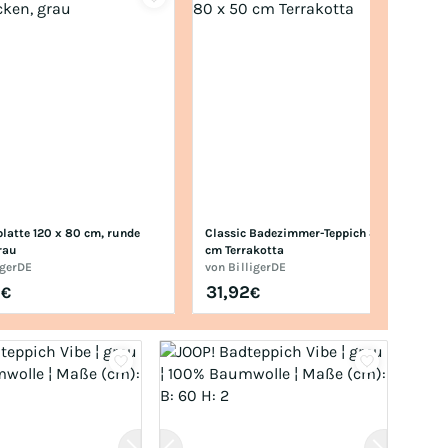
latte 120 x 80 cm, runde 
Classic Badezimmer-Teppich 80 x 50 
rau
cm Terrakotta
igerDE
von
BilligerDE
8
31,92
€
€