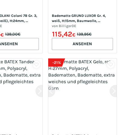
LANI Colani 7B Gr. 3, 
Badematte GRUND LUXOR Gr. 4, 
weiß), H:24mm, 
weiß, H:15mm, Baumwolle, 
Badematten, 
DE
Badematten, Badematte, beidseitig 
von
BilligerDE
verwendbar
5
115,42
139,00€
139,95€
€
€
ANSEHEN
ANSEHEN
-
21
%