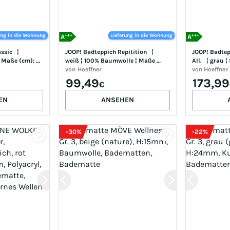
+++
+++
ung in die Wohnung
Lieferung in die Wohnung
A
A
ic   ¦ 
JOOP! Badteppich Repitition   ¦ 
JOOP! Badtep
 Maße (cm): B: 
weiß ¦ 100% Baumwolle ¦ Maße 
All.   ¦ grau 
(cm): B: 70 H: 5
von
Hoeffner
(cm): B: 70
von
Hoeffner
99,49
173,99
€
EN
ANSEHEN
-
30
%
-
22
%