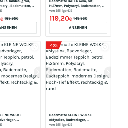
TEX Tandea, grau, 
Badematte BATEX Gelo, rot, 
acryl, Badematten, 
H:27mm, Polyacryl, Badematten, 
xtra weiches und 
DE
Badematte, extra weiches und 
von
BilligerDE
s Garn
pflegeleichtes Garn
6
119,20
169,95€
149,95€
€
€
ANSEHEN
ANSEHEN
-
10
%
LEINE WOLKE 
Badematte KLEINE WOLKE 
vorleger, 
»Mystic«, Badvorleger, 
ppich, petrol, 
DE
Badezimmer Teppich, petrol, 
von
BilligerDE