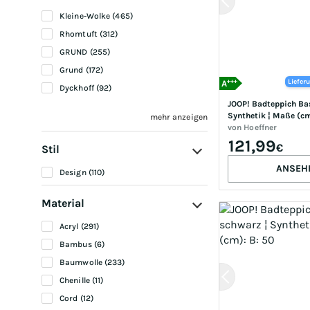
Kleine-Wolke (465)
Rhomtuft (312)
GRUND (255)
Grund (172)
+++
Liefer
A
Dyckhoff (92)
JOOP! Badteppich Basic
Synthetik ¦ Maße (cm)
mehr anzeigen
von
Hoeffner
121,99
€
Stil
ANSEH
Design (110)
Material
Acryl (291)
Bambus (6)
Baumwolle (233)
Chenille (11)
Cord (12)