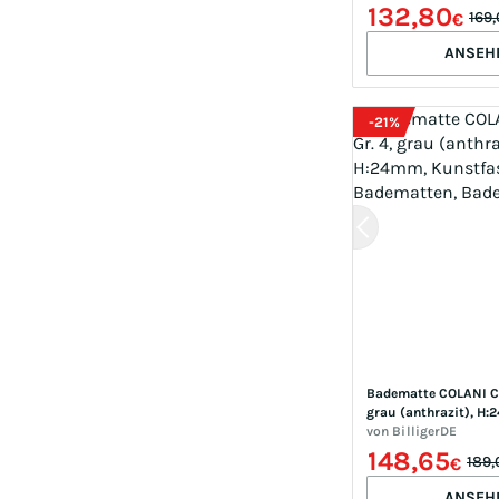
Badematte
132,80
169
€
ANSEH
-
21
%
Badematte COLANI Col
grau (anthrazit), H:
Kunstfaser, Badematt
von
BilligerDE
Badematte
148,65
189
€
ANSEH