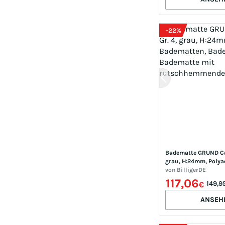
-
22
%
Badematte GRUND Car
grau, H:24mm, Polyacr
Badematten, Bademat
von
BilligerDE
Badematte mit ruts
117,06
149,9
€
Rücken
ANSEH