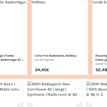
er (Farbe: 
Little Finn Badematte, hellblau
Akustikp
 Badvorleger 67 x 
von
BilligerDE
Ecken, g
von
Bill
34,40
52,4
€