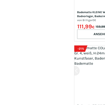
Badematte KLEINE W
Badvorleger, Badezim
rot (marsala), H:15mm
von
BilligerDE
Badematten, Bademat
111,99
159,9
€
Badteppich, modernes
Design
ANSEH
-
21
%