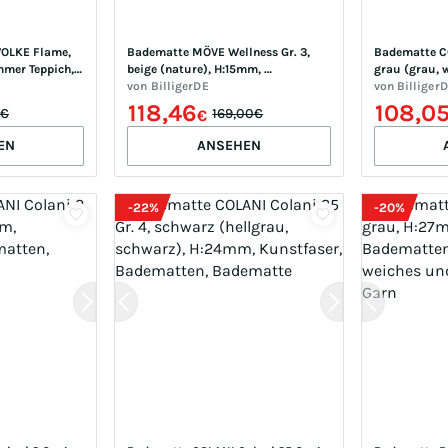
OLKE Flame, 
Badematte MÖVE Wellness Gr. 3, 
Badematte CO
mer Teppich, 
beige (nature), H:15mm, 
grau (grau, 
, Polyacryl, 
Baumwolle, Badematten, 
von
BilligerDE
Kunstfaser, 
von
Billiger
te, 
Badematte
Badematte
118,46
108,0
9€
169,00€
€
 Wellen 
EN
ANSEHEN
-
22
%
-
20
%