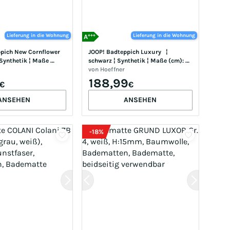
+++
Lieferung in die Wohnung
Lieferung in die Wohnung
A
pich New Cornflower 
JOOP! Badteppich Luxury   ¦ 
¦ Synthetik ¦ Maße 
schwarz ¦ Synthetik ¦ Maße (cm): B: 
60 H: 2
von
Hoeffner
188,99
€
€
ANSEHEN
ANSEHEN
-
18
%