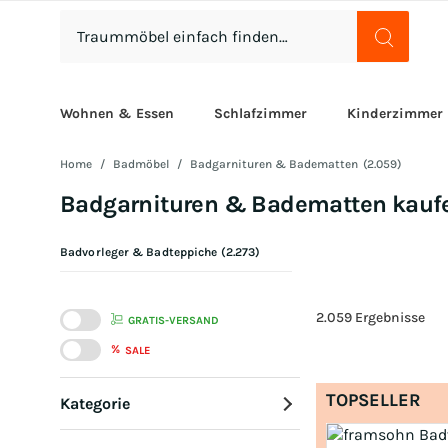
Wohnen & Essen
Schlafzimmer
Kinderzimmer
Home
Badmöbel
Badgarnituren & Badematten
(
2.059
)
Badgarnituren & Badematten kauf
Badvorleger & Badteppiche
(
2.273
)
2.059
Ergebnisse
GRATIS-VERSAND
%
SALE
TOPSELLER
Kategorie