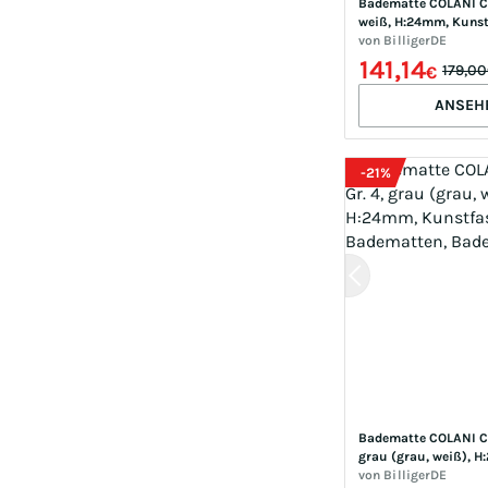
Badematte COLANI Col
weiß, H:24mm, Kunstf
Badematten, Badema
von
BilligerDE
141,14
179,0
€
ANSEH
-
21
%
Badematte COLANI Col
grau (grau, weiß), H
Kunstfaser, Badematt
von
BilligerDE