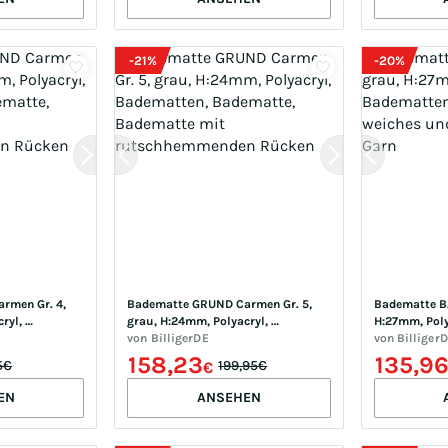
-
21
%
-
20
%
men Gr. 4, 
Badematte GRUND Carmen Gr. 5, 
Badematte BA
yl, 
grau, H:24mm, Polyacryl, 
H:27mm, Poly
te, 
Badematten, Badematte, 
von
BilligerDE
Badematte, e
von
Billiger
chhemmenden 
Badematte mit rutschhemmenden 
pflegeleichte
158,23
135,9
5€
199,95€
€
Rücken
EN
ANSEHEN