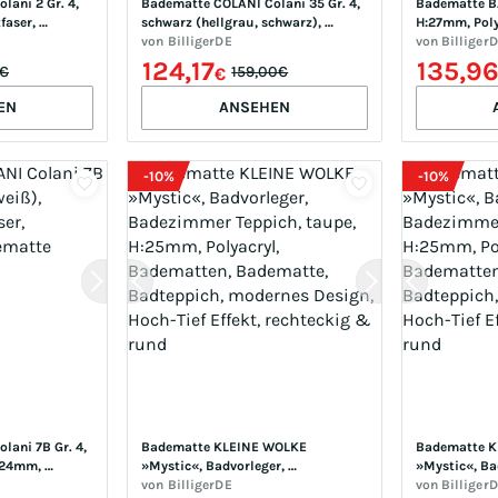
ani 2 Gr. 4, 
Badematte COLANI Colani 35 Gr. 4, 
Badematte BA
aser, 
schwarz (hellgrau, schwarz), 
H:27mm, Poly
tte
H:24mm, Kunstfaser, Badematten, 
von
BilligerDE
Badematte, e
von
Billiger
Badematte
pflegeleichte
124,17
135,9
0€
159,00€
€
EN
ANSEHEN
-
10
%
-
10
%
ani 7B Gr. 4, 
Badematte KLEINE WOLKE 
Badematte K
:24mm, 
»Mystic«, Badvorleger, 
»Mystic«, Bad
en, 
Badezimmer Teppich, taupe, 
von
BilligerDE
Badezimmer Te
von
Billiger