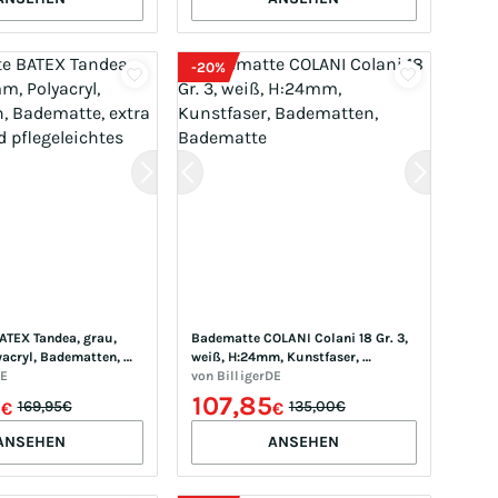
-
20
%
TEX Tandea, grau, 
Badematte COLANI Colani 18 Gr. 3, 
acryl, Badematten, 
weiß, H:24mm, Kunstfaser, 
xtra weiches und 
DE
Badematten, Badematte
von
BilligerDE
s Garn
6
107,85
169,95€
135,00€
€
€
ANSEHEN
ANSEHEN