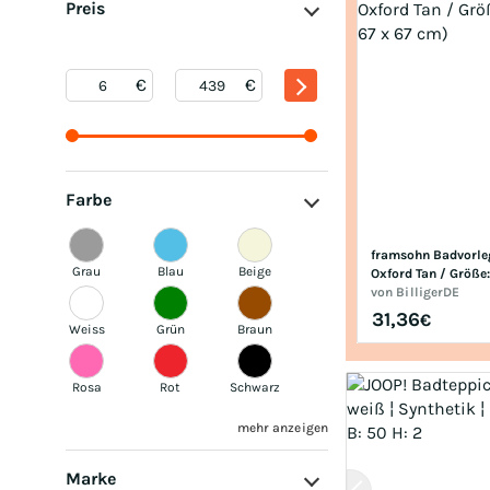
Preis
Farbe
framsohn Badvorleg
Grau
Blau
Beige
Oxford Tan / Größe:
67 cm)
von
BilligerDE
31,36
€
Weiss
Grün
Braun
Rosa
Rot
Schwarz
mehr anzeigen
Marke