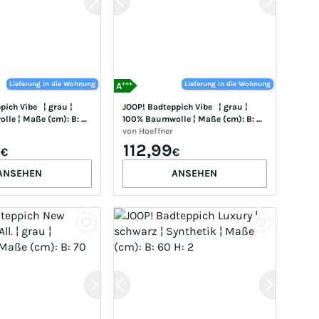
+++
Lieferung in die Wohnung
Lieferung in die Wohnung
A
ich Vibe   ¦ grau ¦ 
JOOP! Badteppich Vibe   ¦ grau ¦ 
le ¦ Maße (cm): B: 
100% Baumwolle ¦ Maße (cm): B: 
60 H: 2
von
Hoeffner
9
112,99
€
€
ANSEHEN
ANSEHEN