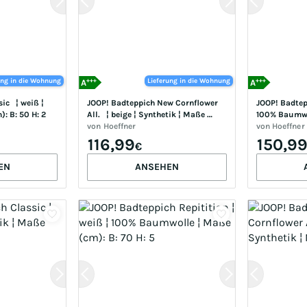
+++
+++
ung in die Wohnung
Lieferung in die Wohnung
A
A
   ¦ weiß ¦ 
JOOP! Badteppich New Cornflower 
JOOP! Badtepp
: B: 50 H: 2
All.   ¦ beige ¦ Synthetik ¦ Maße 
100% Baumwol
(cm): B: 60
von
Hoeffner
90 H: 2
von
Hoeffner
116,99
150,9
€
EN
ANSEHEN