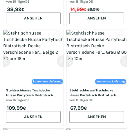
Decke verschiedene Far... Weiß Ø 
von
BilligerDE
von
BilligerDE
70 cm 5er
38,99
14,99
€
€
26,01€
ANSEHEN
ANSEHEN
kostenlose Lieferung
kostenlose Lieferung
Stehtischhusse Tischdecke 
Stehtischhusse Tischdecke 
Husse Partytisch Bistrotisch 
Husse Partytisch Bistrotisch 
Decke verschiedene Far... Beige Ø 
von
BilligerDE
Decke verschiedene Far... Grau Ø 
von
BilligerDE
70 cm 15er
60 cm 10er
109,99
67,99
€
€
ANSEHEN
ANSEHEN