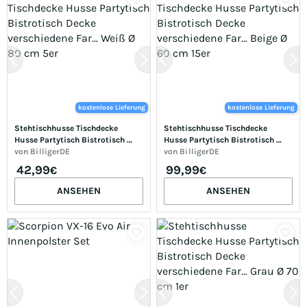
kostenlose Lieferung
kostenlose Lieferung
Stehtischhusse Tischdecke 
Stehtischhusse Tischdecke 
Husse Partytisch Bistrotisch 
Husse Partytisch Bistrotisch 
Decke verschiedene Far... Weiß Ø 
von
BilligerDE
Decke verschiedene Far... Beige Ø 
von
BilligerDE
80 cm 5er
60 cm 15er
42,99
99,99
€
€
ANSEHEN
ANSEHEN