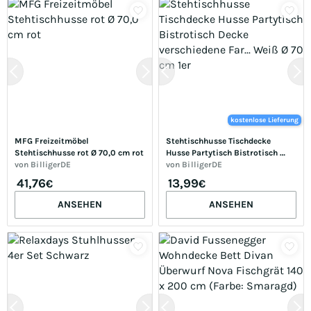
kostenlose Lieferung
MFG Freizeitmöbel 
Stehtischhusse Tischdecke 
Stehtischhusse rot Ø 70,0 cm rot
Husse Partytisch Bistrotisch 
von
BilligerDE
Decke verschiedene Far... Weiß Ø 
von
BilligerDE
70 cm 1er
41,76
13,99
€
€
ANSEHEN
ANSEHEN