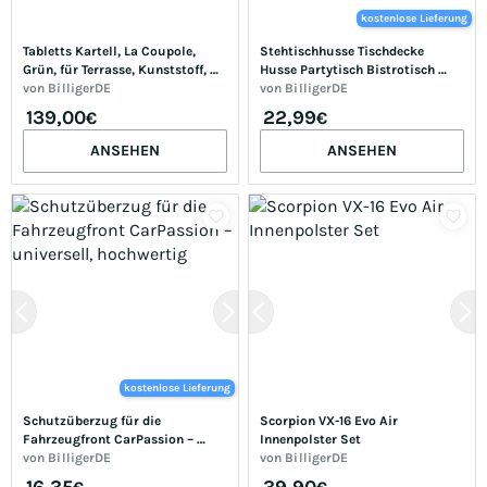
kostenlose Lieferung
Tabletts Kartell, La Coupole, 
Stehtischhusse Tischdecke 
Grün, für Terrasse, Kunststoff, 
Husse Partytisch Bistrotisch 
Modern - 30.5
von
BilligerDE
Decke verschiedene Far... Beige Ø 
von
BilligerDE
70 cm 2er
139,00
22,99
€
€
ANSEHEN
ANSEHEN
kostenlose Lieferung
Schutzüberzug für die 
Scorpion VX-16 Evo Air 
Fahrzeugfront CarPassion – 
Innenpolster Set
universell, hochwertig
von
BilligerDE
von
BilligerDE
16,35
39,90