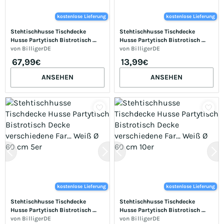
kostenlose Lieferung
kostenlose Lieferung
Stehtischhusse Tischdecke 
Stehtischhusse Tischdecke 
Husse Partytisch Bistrotisch 
Husse Partytisch Bistrotisch 
Decke verschiedene Far... Weiß Ø 
von
BilligerDE
Decke verschiedene Far... Grau Ø 
von
BilligerDE
70 cm 10er
60 cm 1er
67,99
13,99
€
€
ANSEHEN
ANSEHEN
kostenlose Lieferung
kostenlose Lieferung
Stehtischhusse Tischdecke 
Stehtischhusse Tischdecke 
Husse Partytisch Bistrotisch 
Husse Partytisch Bistrotisch 
Decke verschiedene Far... Weiß Ø 
von
BilligerDE
Decke verschiedene Far... Weiß Ø 
von
BilligerDE