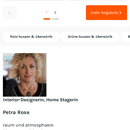
mehr Angebote
1
2
Rote hussen & überwürfe
Grüne hussen & überwürfe
B
Interior-Designerin, Home Stagerin
Petra Rose
raum und atmosphaere