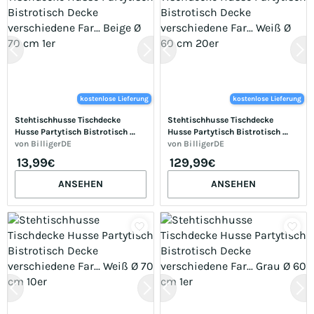
kostenlose Lieferung
kostenlose Lieferung
Stehtischhusse Tischdecke 
Stehtischhusse Tischdecke 
Husse Partytisch Bistrotisch 
Husse Partytisch Bistrotisch 
Decke verschiedene Far... Beige Ø 
von
BilligerDE
Decke verschiedene Far... Weiß Ø 
von
BilligerDE
70 cm 1er
60 cm 20er
13,99
129,99
€
€
ANSEHEN
ANSEHEN