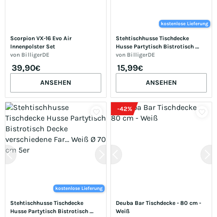
kostenlose Lieferung
Scorpion VX-16 Evo Air 
Stehtischhusse Tischdecke 
Innenpolster Set
Husse Partytisch Bistrotisch 
von
BilligerDE
Decke verschiedene Far... Grau Ø 
von
BilligerDE
70 cm 1er
39,90
15,99
€
€
ANSEHEN
ANSEHEN
-
42
%
kostenlose Lieferung
Stehtischhusse Tischdecke 
Deuba Bar Tischdecke - 80 cm - 
Husse Partytisch Bistrotisch 
Weiß