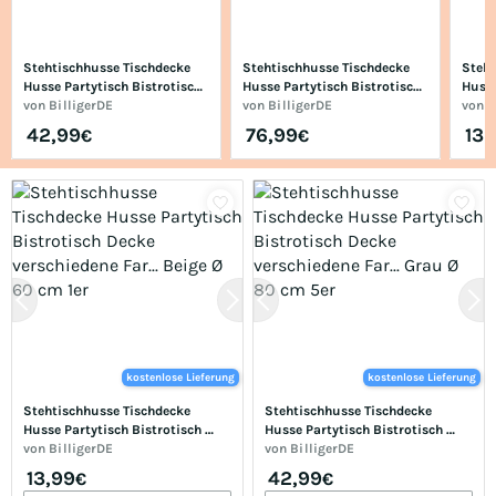
Stehtischhusse Tischdecke 
Stehtischhusse Tischdecke 
Steht
Husse Partytisch Bistrotisch 
Husse Partytisch Bistrotisch 
Husse
Decke verschiedene Far... 
von
BilligerDE
Decke verschiedene Far... 
von
BilligerDE
Decke
von
B
Grau Ø 80 cm 5er
Weiß Ø 80 cm 10er
Grau
42,99
76,99
139
€
€
kostenlose Lieferung
kostenlose Lieferung
Stehtischhusse Tischdecke 
Stehtischhusse Tischdecke 
Husse Partytisch Bistrotisch 
Husse Partytisch Bistrotisch 
Decke verschiedene Far... Beige Ø 
von
BilligerDE
Decke verschiedene Far... Grau Ø 
von
BilligerDE
60 cm 1er
80 cm 5er
13,99
42,99
€
€