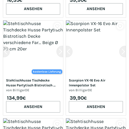
€
€
ANSEHEN
ANSEHEN
kostenlose Lieferung
Stehtischhusse Tischdecke 
Scorpion VX-16 Evo Air 
Husse Partytisch Bistrotisch 
Innenpolster Set
Decke verschiedene Far... Beige Ø 
von
BilligerDE
von
BilligerDE
70 cm 20er
134,99
39,90
€
€
ANSEHEN
ANSEHEN