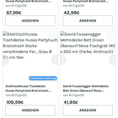
Husse Partytisch Bistrotisch 
Husse Partytisch Bistrotisch 
Decke verschiedene Far... Grau Ø 
von
BilligerDE
Decke verschiedene Far... Grau Ø 
von
BilligerDE
70 cm 10er
60 cm 5er
67,99
42,99
€
€
ANSEHEN
ANSEHEN
kostenlose Lieferung
Stehtischhusse Tischdecke 
David Fussenegger Wohndecke 
Husse Partytisch Bistrotisch 
Bett Divan Überwurf Nova 
Decke verschiedene Far... Grau Ø 
von
BilligerDE
Fischgrät 140 x 200 cm (Farbe: 
von
BilligerDE
80 cm 15er
Anthrazit)
109,99
41,95
€
€
ANSEHEN
ANSEHEN