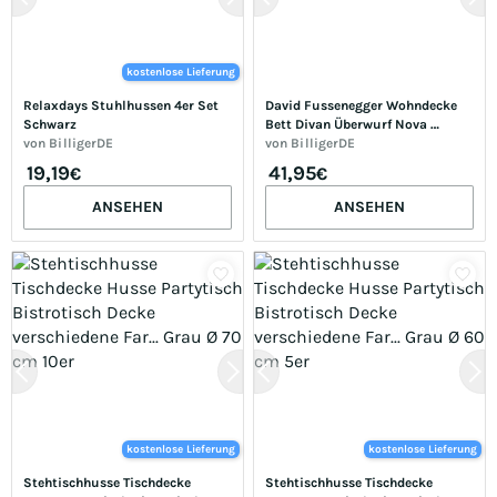
kostenlose Lieferung
Relaxdays Stuhlhussen 4er Set 
David Fussenegger Wohndecke 
Schwarz
Bett Divan Überwurf Nova 
von
BilligerDE
Fischgrät 140 x 200 cm (Farbe: 
von
BilligerDE
Smaragd)
19,19
41,95
€
€
ANSEHEN
ANSEHEN
kostenlose Lieferung
kostenlose Lieferung
Stehtischhusse Tischdecke 
Stehtischhusse Tischdecke 