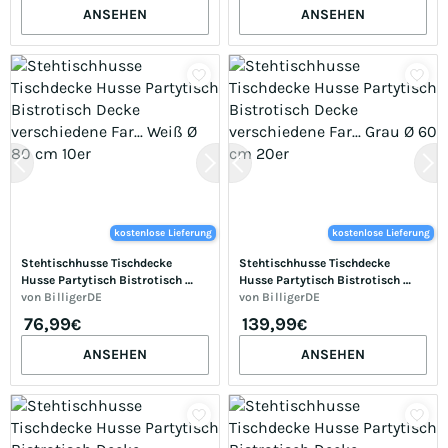
ANSEHEN
ANSEHEN
kostenlose Lieferung
kostenlose Lieferung
Stehtischhusse Tischdecke 
Stehtischhusse Tischdecke 
Husse Partytisch Bistrotisch 
Husse Partytisch Bistrotisch 
Decke verschiedene Far... Weiß Ø 
von
BilligerDE
Decke verschiedene Far... Grau Ø 
von
BilligerDE
80 cm 10er
60 cm 20er
76,99
139,99
€
€
ANSEHEN
ANSEHEN