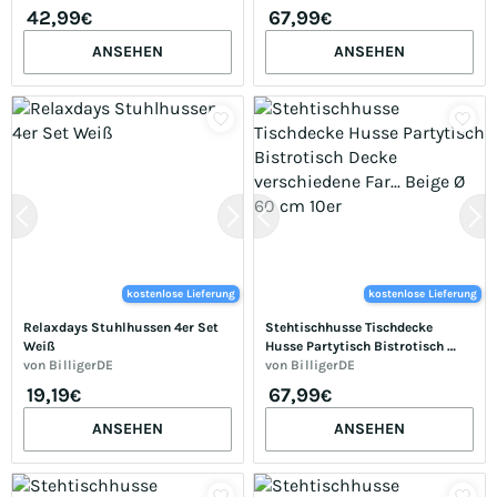
60 cm 5er
60 cm 10er
42,99
67,99
€
€
ANSEHEN
ANSEHEN
kostenlose Lieferung
kostenlose Lieferung
Relaxdays Stuhlhussen 4er Set 
Stehtischhusse Tischdecke 
Weiß
Husse Partytisch Bistrotisch 
von
BilligerDE
Decke verschiedene Far... Beige Ø 
von
BilligerDE
60 cm 10er
19,19
67,99
€
€
ANSEHEN
ANSEHEN