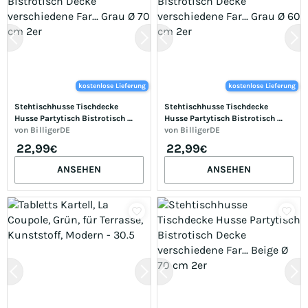
kostenlose Lieferung
kostenlose Lieferung
Stehtischhusse Tischdecke 
Stehtischhusse Tischdecke 
Husse Partytisch Bistrotisch 
Husse Partytisch Bistrotisch 
Decke verschiedene Far... Grau Ø 
von
BilligerDE
Decke verschiedene Far... Grau Ø 
von
BilligerDE
70 cm 2er
60 cm 2er
22,99
22,99
€
€
ANSEHEN
ANSEHEN