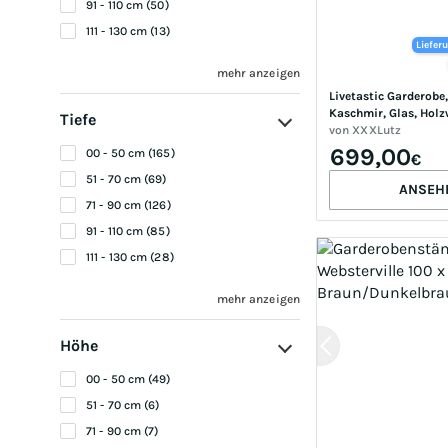
91 - 110 cm (50)
111 - 130 cm (13)
Liefer
mehr anzeigen
Livetastic Garderobe, 
Kaschmir, Glas, Holzw
Tiefe
210x200x45 cm, Gard
von
XXXLutz
Garderoben-Sets & Se
699,00
00 - 50 cm (165)
€
Garderoben-Sets
51 - 70 cm (69)
ANSEH
71 - 90 cm (126)
91 - 110 cm (85)
111 - 130 cm (28)
mehr anzeigen
Höhe
00 - 50 cm (49)
51 - 70 cm (6)
71 - 90 cm (7)