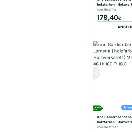
holzfarben ¦ Holzwerk
(cm): B: 80 H: 130 T: 
von
Hoeffner
179,40
€
ANSEH
+++
Liefer
A
uno Garderobenpaneel
holzfarben ¦ Holzwerk
(cm): B: 46 H: 160 T: 
von
Hoeffner