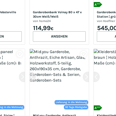
+++
A
bsterville 
Garderobenbank Volnay 80 x 47 x 
Garderobenkom
30cm Weiß/Weiß
Station ¦ grü
/Schwarz
von
home24
H: 192
von
Hoeffner
114,99
545,0
€
EN
ANSEHEN
Lieferung in die Wohnung
+++
ung in die Wohnung
30 Tage Rückgabe
A
 Stripe ¦ 
Mid.you Garderobe, Anthrazit, 
Kleiderstände