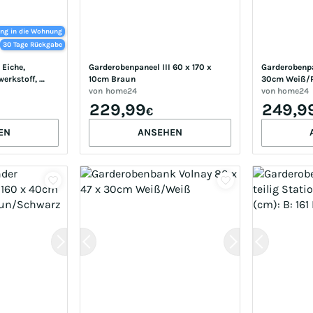
ung in die Wohnung
30 Tage Rückgabe
Eiche, 
Garderobenpaneel III 60 x 170 x 
Garderobenpan
erkstoff, 
10cm Braun
30cm Weiß/P
erobe, 
von
home24
von
home24
rien, 
229,99
249,9
€
EN
ANSEHEN