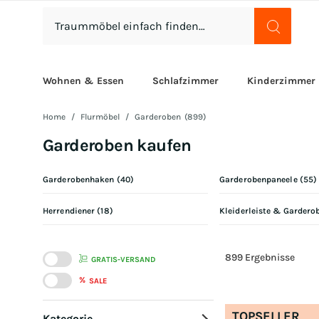
Wohnen & Essen
Schlafzimmer
Kinderzimmer
Home
Flurmöbel
Garderoben
(
899
)
Garderoben kaufen
Garderobenhaken
(
40
)
Garderobenpaneele
(
55
)
Herrendiener
(
18
)
Kleiderleiste & Gardero
899
Ergebnisse
GRATIS-VERSAND
%
SALE
TOPSELLER
Kategorie