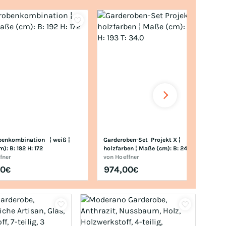
enkombination   ¦ weiß ¦ 
Garderoben-Set  Projekt X ¦ 
): B: 192 H: 172
holzfarben ¦ Maße (cm): B: 243 H: 193 
fner
T: 34.0
von
Hoeffner
00
974,00
€
€