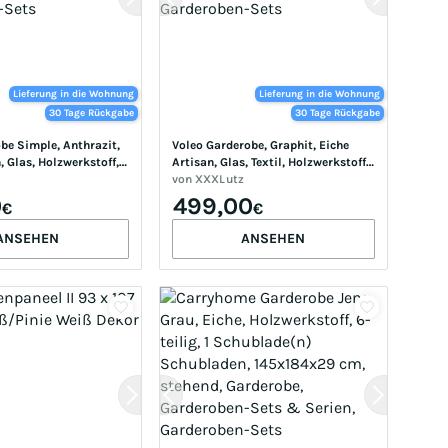
Lieferung in die Wohnung
Lieferung in die Wohnung
30 Tage Rückgabe
30 Tage Rückgabe
e Simple, Anthrazit, 
Voleo Garderobe, Graphit, Eiche 
, Glas, Holzwerkstoff, 
Artisan, Glas, Textil, Holzwerkstoff, 
195x35 cm, Garderobe, 
156x198x40 cm, FSC Mix, 
von
XXXLutz
ets & Serien, 
Garderobe, Garderoben-Sets & 
0
499,00
€
€
Sets
Serien, Garderoben-Sets
ANSEHEN
ANSEHEN