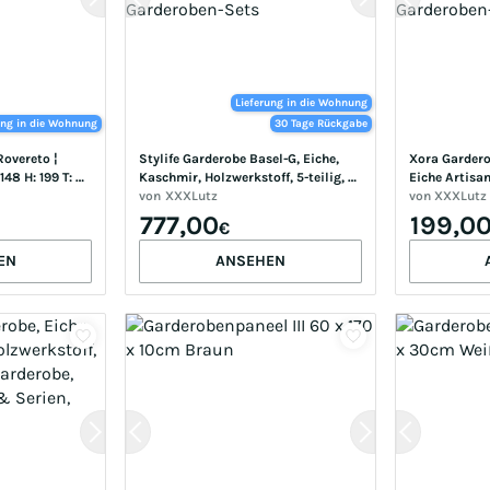
Lieferung in die Wohnung
ung in die Wohnung
30 Tage Rückgabe
vereto ¦ 
Stylife Garderobe Basel-G, Eiche, 
Xora Garderob
48 H: 199 T: 
Kaschmir, Holzwerkstoff, 5-teilig, 
Eiche Artisan
225x199x38 cm, Garderobe, 
von
XXXLutz
4-teilig, 88x
von
XXXLutz
Garderoben-Sets & Serien, 
Garderoben-S
777,00
199,0
€
Garderoben-Sets
Garderoben-
EN
ANSEHEN