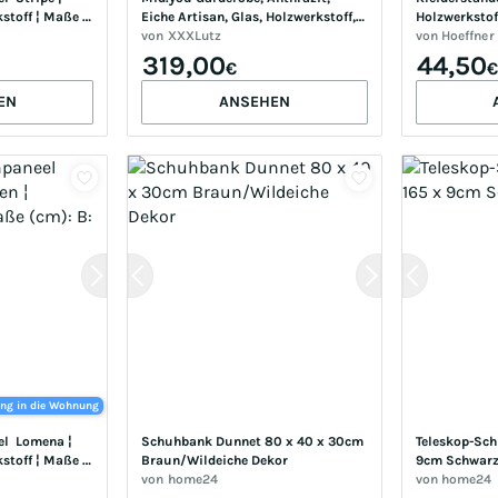
stoff ¦ Maße 
Eiche Artisan, Glas, Holzwerkstoff, 
Holzwerkstoff
30.0
5-teilig, 260x190x35 cm, 
von
XXXLutz
B: 43 H: 180
von
Hoeffner
Garderobe, Garderoben-Sets & 
319,00
44,50
€
€
Serien, Garderoben-Sets
EN
ANSEHEN
ung in die Wohnung
  Lomena ¦ 
Schuhbank Dunnet 80 x 40 x 30cm 
Teleskop-Schu
stoff ¦ Maße 
Braun/Wildeiche Dekor
9cm Schwar
18.0
von
home24
von
home24