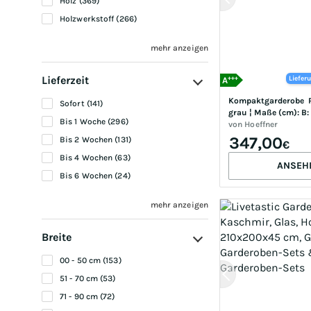
Holz (369)
Holzwerkstoff (266)
mehr anzeigen
Lieferzeit
+++
Liefer
A
Kompaktgarderobe  Ro
Sofort (141)
grau ¦ Maße (cm): B: 1
Bis 1 Woche (296)
38.0
von
Hoeffner
347,00
Bis 2 Wochen (131)
€
Bis 4 Wochen (63)
ANSEH
Bis 6 Wochen (24)
mehr anzeigen
Breite
00 - 50 cm (153)
51 - 70 cm (53)
71 - 90 cm (72)