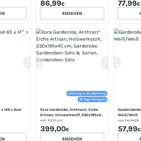
86,99
77,99
€
€
EN
ANSEHEN
Lieferung in die Wohnung
30 Tage Rückgabe
x 149 x 6cm 
Xora Garderobe, Anthrazit, Eiche 
Garderobenb
Artisan, Holzwerkstoff, 230x195x45 
Weiß/Weiß
cm, Garderobe, Garderoben-Sets & 
von
XXXLutz
von
home24
Serien, Garderoben-Sets
399,00
57,99
€
€
EN
ANSEHEN