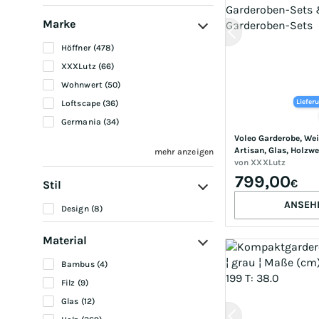
Marke
Höffner (478)
XXXLutz (66)
Wohnwert (50)
Liefer
Loftscape (36)
Germania (34)
Voleo Garderobe, Weiß
Artisan, Glas, Holzwer
mehr anzeigen
216x200x47 cm, Gard
von
XXXLutz
Garderoben-Sets & Se
799,00
€
Stil
Garderoben-Sets
ANSEH
Design (8)
Material
Bambus (4)
Filz (9)
Glas (12)