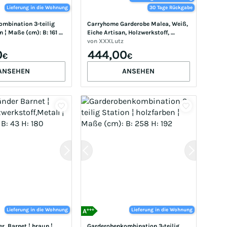
Lieferung in die Wohnung
30 Tage Rückgabe
bination 3-teilig  
Carryhome Garderobe Malea, Weiß, 
n ¦ Maße (cm): B: 161 
Eiche Artisan, Holzwerkstoff, 
263.5x193x41.4 cm, Garderobe, 
von
XXXLutz
Garderoben-Sets & Serien, 
0
444,00
€
€
Garderoben-Sets
ANSEHEN
ANSEHEN
+++
Lieferung in die Wohnung
Lieferung in die Wohnung
A
r  Barnet ¦ braun ¦ 
Garderobenkombination 3-teilig  