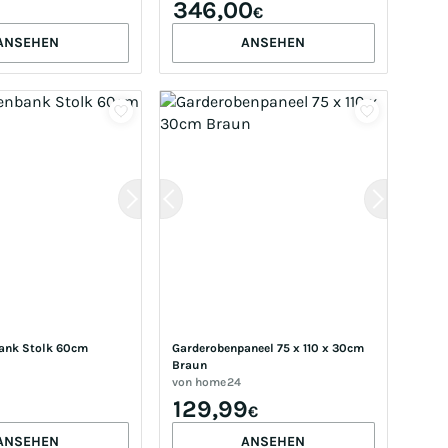
Garderoben-Sets & Serien, 
346,00
€
Garderoben-Sets
ANSEHEN
ANSEHEN
ank Stolk 60cm 
Garderobenpaneel 75 x 110 x 30cm 
Braun
von
home24
129,99
€
ANSEHEN
ANSEHEN