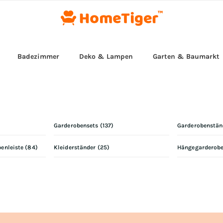
Badezimmer
Deko & Lampen
Garten & Baumarkt
Garderobensets
(
137
)
Garderobenstän
benleiste
(
84
)
Kleiderständer
(
25
)
Hängegarderobe