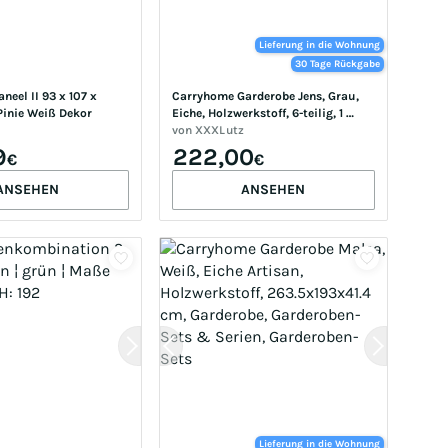
Lieferung in die Wohnung
30 Tage Rückgabe
eel II 93 x 107 x 
Carryhome Garderobe Jens, Grau, 
inie Weiß Dekor
Eiche, Holzwerkstoff, 6-teilig, 1 
Schublade(n) Schubladen, 
von
XXXLutz
145x184x29 cm, stehend, 
9
222,00
€
€
Garderobe, Garderoben-Sets & 
Serien, Garderoben-Sets
ANSEHEN
ANSEHEN
Lieferung in die Wohnung