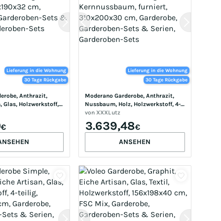
Lieferung in die Wohnung
Lieferung in die Wohnung
30 Tage Rückgabe
30 Tage Rückgabe
robe, Anthrazit, 
Moderano Garderobe, Anthrazit, 
, Glas, Holzwerkstoff, 
Nussbaum, Holz, Holzwerkstoff, 4-
ächer, 150x190x32 cm, 
teilig, Kernnussbaum, furniert, 
von
XXXLutz
arderoben-Sets & 
310x200x30 cm, Garderobe, 
0
3.639,48
€
€
eroben-Sets
Garderoben-Sets & Serien, 
Garderoben-Sets
ANSEHEN
ANSEHEN