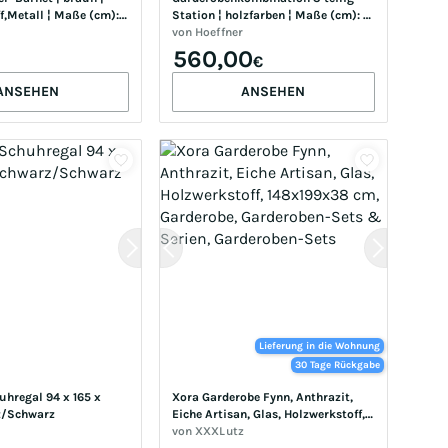
,Metall ¦ Maße (cm): 
Station ¦ holzfarben ¦ Maße (cm): 
B: 258 H: 192
von
Hoeffner
560,00
€
ANSEHEN
ANSEHEN
Lieferung in die Wohnung
30 Tage Rückgabe
hregal 94 x 165 x 
Xora Garderobe Fynn, Anthrazit, 
z/Schwarz
Eiche Artisan, Glas, Holzwerkstoff, 
148x199x38 cm, Garderobe, 
von
XXXLutz