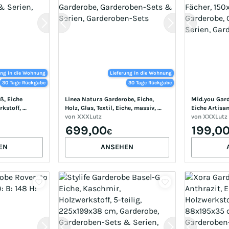
ung in die Wohnung
Lieferung in die Wohnung
30 Tage Rückgabe
30 Tage Rückgabe
, Eiche 
Linea Natura Garderobe, Eiche, 
Mid.you Garde
kstoff, 
Holz, Glas, Textil, Eiche, massiv, 
Eiche Artisan
erobe, 
157x195x51 cm, Garderobe, 
von
XXXLutz
7-teilig, 3 F
von
XXXLutz
rien, 
Garderoben-Sets & Serien, 
Garderobe, G
699,00
199,0
€
Garderoben-Sets
Serien, Gard
EN
ANSEHEN