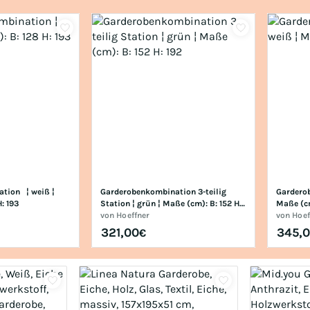
on   ¦ weiß ¦ 
Garderobenkombination 3-teilig  
Garderob
: 193
Station ¦ grün ¦ Maße (cm): B: 152 H: 
Maße (cm
192
von
Hoeffner
von
Hoef
321,00
345,
€