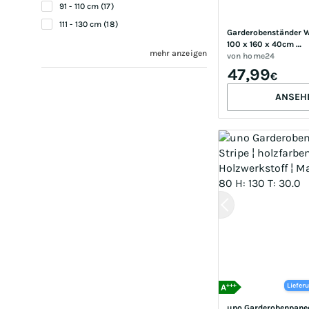
91 - 110 cm (17)
111 - 130 cm (18)
Garderobenständer We
100 x 160 x 40cm 
mehr anzeigen
Braun/Dunkelbraun
von
home24
47,99
€
ANSEH
+++
Liefer
A
uno Garderobenpaneel 