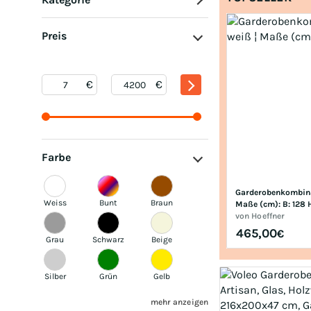
Preis
Farbe
Garderobenkombinati
Weiss
Bunt
Braun
Maße (cm): B: 128 H
von
Hoeffner
465,00
€
Grau
Schwarz
Beige
Silber
Grün
Gelb
mehr anzeigen