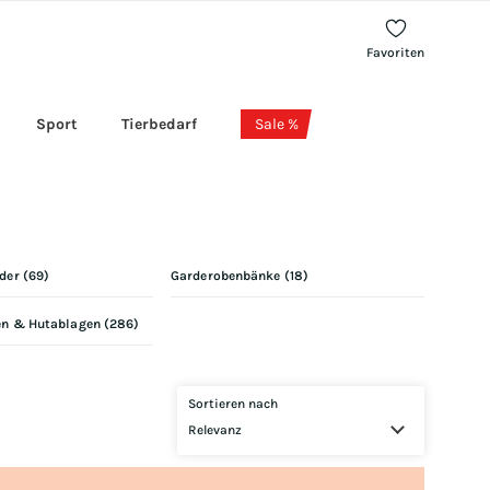
Favoriten
Sport
Tierbedarf
Sale %
der
(
69
)
Garderobenbänke
(
18
)
n & Hutablagen
(
286
)
Sortieren nach
Relevanz