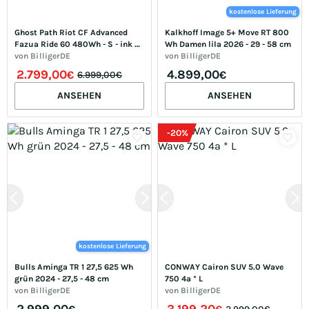
kostenlose Lieferung
Ghost Path Riot CF Advanced 
Kalkhoff Image 5+ Move RT 800 
Fazua Ride 60 480Wh - S - ink 
Wh Damen lila 2026 - 29 - 58 cm
blue/coffee ice rose - glossy
von
BilligerDE
von
BilligerDE
2.799,00
4.899,00
€
€
6.999,00€
ANSEHEN
ANSEHEN
-
20
%
kostenlose Lieferung
Bulls Aminga TR 1 27,5 625 Wh 
CONWAY Cairon SUV 5.0 Wave 
grün 2024 - 27,5 - 48 cm
750 4a * L
von
BilligerDE
von
BilligerDE
2.999,00
3.199,20