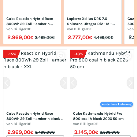
Cube Reaction Hybrid Race 
Lapierre Xelius DRS 7.0 
Gazel
800Wh 29 Zoll - amber n 
Shimano Ultegra Di2 - M - 
500 W
black - XXL
von
BilligerDE
cumulonimbus grey
von
BilligerDE
28 - 
von
B
2.969,00
2.777,00
2.
€
€
3.499,00€
4.499,00€
-
15
%
-
13
%
kostenlose Lieferung
Cube Reaction Hybrid Race 
Cube Kathmandu Hybrid Pro 
800Wh 29 Zoll - amber n black - 
800 coal ́n ́black 2026 50 cm
XXL
von
BilligerDE
von
BilligerDE
2.969,00
3.145,00
€
€
3.499,00€
3.599,00€