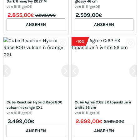
Dark Green/Ivy 2027 M
glossy 46 cm
von
BilligerDE
von
BilligerDE
2.855,00
2.599,00
€
€
3.999,00€
ANSEHEN
ANSEHEN
-
10
%
Cube Reaction Hybrid Race 800 
Cube Agree C:62 EX topasblue ́n 
vulcan ́n ́orange XXL
́white 56 cm
von
BilligerDE
von
BilligerDE
3.499,00
2.699,00
€
€
2.999,00€
ANSEHEN
ANSEHEN