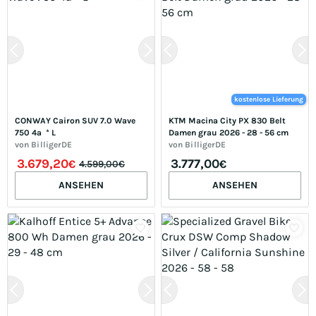
kostenlose Lieferung
CONWAY Cairon SUV 7.0 Wave 
KTM Macina City PX 830 Belt 
750 4a  * L
Damen grau 2026 - 28 - 56 cm
von
BilligerDE
von
BilligerDE
3.679,20
3.777,00
€
€
4.599,00€
ANSEHEN
ANSEHEN