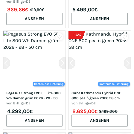
Zoll (69,85cm), für Damen und 
von
BilligerDE
Herren, Kettenschaltung
369,66
5.499,00
€
€
419,90€
ANSEHEN
ANSEHEN
-
16
%
kostenlose Lieferung
kostenlose Lieferung
Pegasus Strong EVO 5F Lite 800 
Cube Kathmandu Hybrid ONE 
Wh Damen grün 2026 - 28 - 50 
800 pea ́n ́green 2026 58 cm
cm
von
BilligerDE
von
BilligerDE
4.299,00
2.695,00
€
€
3.199,00€
ANSEHEN
ANSEHEN