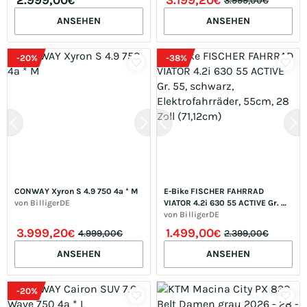
€
€
3.999,00€
ANSEHEN
ANSEHEN
-
20
%
-
38
%
CONWAY Xyron S 4.9 750 4a * M
E-Bike FISCHER FAHRRAD 
von
BilligerDE
VIATOR 4.2i 630 55 ACTIVE Gr. 
55, schwarz, Elektrofahrräder, 
von
BilligerDE
55cm, 28 Zoll (71,12cm)
3.999,20
1.499,00
€
€
4.999,00€
2.399,00€
ANSEHEN
ANSEHEN
-
20
%