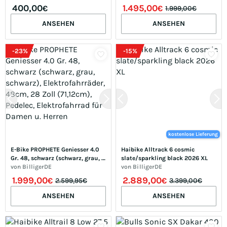
400,00
1.495,00
€
€
1.999,00€
ANSEHEN
ANSEHEN
-
23
%
-
15
%
kostenlose Lieferung
E-Bike PROPHETE Geniesser 4.0 
Haibike Alltrack 6 cosmic 
Gr. 48, schwarz (schwarz, grau, 
slate/sparkling black 2026 XL
schwarz), Elektrofahrräder, 
von
BilligerDE
von
BilligerDE
48cm, 28 Zoll (71,12cm), Pedelec, 
1.999,00
2.889,00
€
€
2.599,95€
3.399,00€
Elektrofahrrad für Damen u. 
Herren
ANSEHEN
ANSEHEN