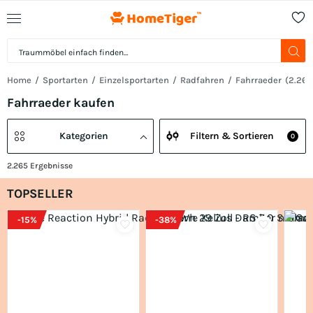
Home
Sportarten
Einzelsportarten
Radfahren
Fahrraeder
(
2.265
Fahrraeder kaufen
Kategorien
Filtern & Sortieren
0
2.265
Ergebnisse
TOPSELLER
-
15
%
-
38
%