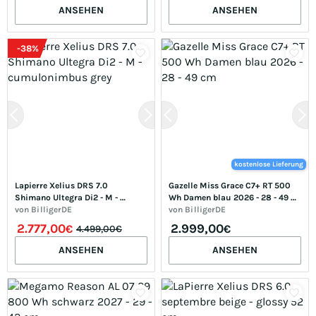
ANSEHEN
ANSEHEN
-
38
%
kostenlose Lieferung
Lapierre Xelius DRS 7.0 
Gazelle Miss Grace C7+ RT 500 
Shimano Ultegra Di2 - M - 
Wh Damen blau 2026 - 28 - 49 
cumulonimbus grey
von
BilligerDE
cm
von
BilligerDE
2.777,00
2.999,00
€
€
4.499,00€
ANSEHEN
ANSEHEN