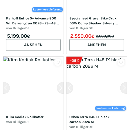
kostenlose Lieferung
Kalhoff Entice 5+ Advance 800 
Specialized Gravel Bike Crux 
Wh Damen grau 2026 - 29 - 48 
DSW Comp Shadow Silver / 
cm
von
BilligerDE
California Sunshine 2026 - 58 - 
von
BilligerDE
58
5.199,00
2.550,00
€
€
2.699,99€
ANSEHEN
ANSEHEN
-
25
%
kostenlose Lieferung
Klim Kodiak Rollkoffer
Orbea Terra H45 1X black - 
von
BilligerDE
carbon 2026 M
von
BilligerDE