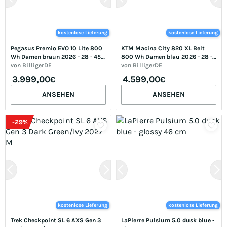
kostenlose Lieferung
kostenlose Lieferung
Pegasus Premio EVO 10 Lite 800 
KTM Macina City 820 XL Belt 
Wh Damen braun 2026 - 28 - 45 
800 Wh Damen blau 2026 - 28 - 
cm
von
BilligerDE
60 cm
von
BilligerDE
3.999,00
4.599,00
€
€
ANSEHEN
ANSEHEN
-
29
%
kostenlose Lieferung
kostenlose Lieferung
Trek Checkpoint SL 6 AXS Gen 3 
LaPierre Pulsium 5.0 dusk blue - 