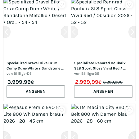
Specialized Gravel Bike Crux 
Specialized Rennrad Roubaix 
Comp Dune White / Sandstone 
SL8 Sport Gloss Vivid Red / 
Metallic / Desert / Ora... - 54 - 54
von
BilligerDE
Obsidian 2026 - 52 - 52
von
BilligerDE
3.999,99
2.999,99
€
€
3.299,99€
ANSEHEN
ANSEHEN