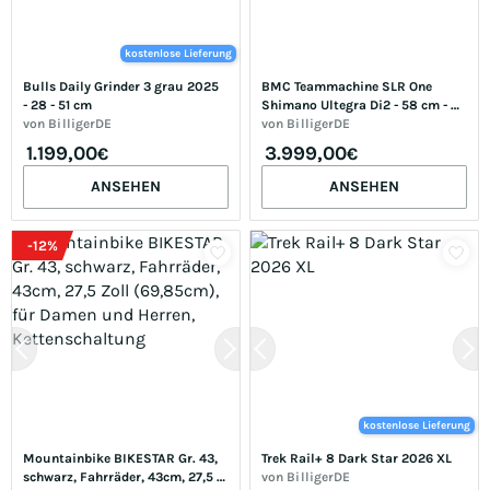
kostenlose Lieferung
Bulls Daily Grinder 3 grau 2025 
BMC Teammachine SLR One 
- 28 - 51 cm
Shimano Ultegra Di2 - 58 cm - 
von
BilligerDE
black
von
BilligerDE
1.199,00
3.999,00
€
€
ANSEHEN
ANSEHEN
-
12
%
kostenlose Lieferung
Mountainbike BIKESTAR Gr. 43, 
Trek Rail+ 8 Dark Star 2026 XL
schwarz, Fahrräder, 43cm, 27,5 
von
BilligerDE