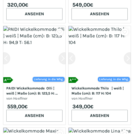
320,00
549,00
€
€
ANSEHEN
ANSEHEN
+++
+++
Lieferung in die Whg.
Lieferung in die Whg.
A
A
PAIDI Wickelkommode  Olli ¦ 
Wickelkommode Thilo   ¦ weiß ¦ 
weiß ¦ Maße (cm): B: 123,5 H: 
Maße (cm): B: 117 H: 104
94,9 T: 56.1
von
Hoeffner
von
Hoeffner
559,00
349,00
€
€
ANSEHEN
ANSEHEN