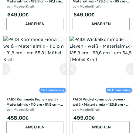
Materialmix - 123,3 cm - 92,1 cm 
Materialmix - 123,5 cm - 95 cm - 
- cm 57,2 | Möbel Kraft
von
MoebelKraft
cm 55,9 | Möbel Kraft
von
MoebelKraft
649,00
549,00
€
€
ANSEHEN
ANSEHEN
0% Finanzierung
0% Finanzierung
PAIDI Kommode Fiona - weiß - 
PAIDI Wickelkommode Lieven - 
Materialmix - 110 cm - 91,9 cm - 
weiß - Materialmix - 125,9 cm - 
cm 55,3 | Möbel Kraft
von
MoebelKraft
93,6 cm - cm 54,8 | Möbel Kraft
von
MoebelKraft
458,00
499,00
€
€
ANSEHEN
ANSEHEN