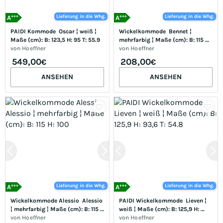
+++
+++
Lieferung in die Whg.
Lieferung in die Whg.
A
A
PAIDI Kommode  Oscar ¦ weiß ¦ 
Wickelkommode  Bennet ¦ 
Maße (cm): B: 123,5 H: 95 T: 55.9
mehrfarbig ¦ Maße (cm): B: 115 H: 
von
Hoeffner
99
von
Hoeffner
549,00
208,00
€
€
ANSEHEN
ANSEHEN
+++
+++
Lieferung in die Whg.
Lieferung in die Whg.
A
A
Wickelkommode Alessio  Alessio 
PAIDI Wickelkommode  Lieven ¦ 
¦ mehrfarbig ¦ Maße (cm): B: 115 
weiß ¦ Maße (cm): B: 125,9 H: 
H: 100
von
Hoeffner
93,6 T: 54.8
von
Hoeffner