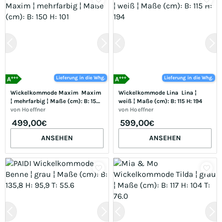
+++
+++
Lieferung in die Whg.
Lieferung in die Whg.
A
A
Wickelkommode Maxim  Maxim 
Wickelkommode Lina  Lina ¦ 
¦ mehrfarbig ¦ Maße (cm): B: 150 
weiß ¦ Maße (cm): B: 115 H: 194
H: 101
von
Hoeffner
von
Hoeffner
499,00
599,00
€
€
ANSEHEN
ANSEHEN