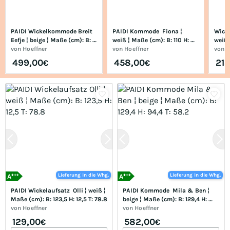
PAIDI Wickelkommode Breit  
PAIDI Kommode  Fiona ¦ 
Wicke
Eefje ¦ beige ¦ Maße (cm): B: 
weiß ¦ Maße (cm): B: 110 H: 
weiß 
123,5 H: 93,2 T: 57.1
von
Hoeffner
91,9 T: 55.3
von
Hoeffner
102 T
von
H
499,00
458,00
213
€
€
+++
+++
Lieferung in die Whg.
Lieferung in die Whg.
A
A
PAIDI Wickelaufsatz  Olli ¦ weiß ¦ 
PAIDI Kommode  Mila & Ben ¦ 
Maße (cm): B: 123,5 H: 12,5 T: 78.8
beige ¦ Maße (cm): B: 129,4 H: 
von
Hoeffner
94,4 T: 58.2
von
Hoeffner
129,00
582,00
€
€