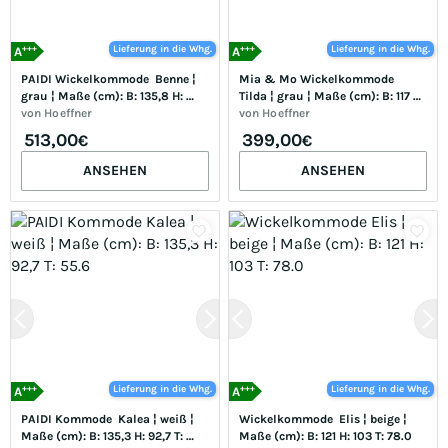
+++
+++
Lieferung in die Whg.
Lieferung in die Whg.
A
A
PAIDI Wickelkommode  Benne ¦ 
Mia & Mo Wickelkommode  
grau ¦ Maße (cm): B: 135,8 H: 
Tilda ¦ grau ¦ Maße (cm): B: 117 H: 
95,9 T: 55.6
von
Hoeffner
104 T: 76.0
von
Hoeffner
513,00
399,00
€
€
ANSEHEN
ANSEHEN
+++
+++
Lieferung in die Whg.
Lieferung in die Whg.
A
A
PAIDI Kommode  Kalea ¦ weiß ¦ 
Wickelkommode  Elis ¦ beige ¦ 
Maße (cm): B: 135,3 H: 92,7 T: 
Maße (cm): B: 121 H: 103 T: 78.0