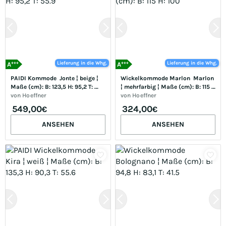
+++
+++
Lieferung in die Whg.
Lieferung in die Whg.
A
A
PAIDI Kommode  Jonte ¦ beige ¦ 
Wickelkommode Marlon  Marlon 
Maße (cm): B: 123,5 H: 95,2 T: 
¦ mehrfarbig ¦ Maße (cm): B: 115 
55.9
von
Hoeffner
H: 100
von
Hoeffner
549,00
324,00
€
€
ANSEHEN
ANSEHEN