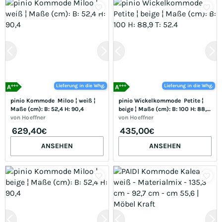
+++
+++
Lieferung in die Whg.
Lieferung in die Whg.
A
A
pinio Kommode  Miloo ¦ weiß ¦ 
pinio Wickelkommode  Petite ¦ 
Maße (cm): B: 52,4 H: 90,4
beige ¦ Maße (cm): B: 100 H: 88,9 
von
Hoeffner
T: 52.4
von
Hoeffner
629,40
435,00
€
€
ANSEHEN
ANSEHEN