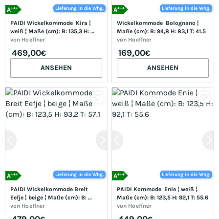
+++
+++
Lieferung in die Whg.
Lieferung in die Whg.
A
A
PAIDI Wickelkommode  Kira ¦ 
Wickelkommode  Bolognano ¦ 
weiß ¦ Maße (cm): B: 135,3 H: 
Maße (cm): B: 94,8 H: 83,1 T: 41.5
90,3 T: 55.6
von
Hoeffner
von
Hoeffner
469,00
169,00
€
€
ANSEHEN
ANSEHEN
+++
+++
Lieferung in die Whg.
Lieferung in die Whg.
A
A
PAIDI Wickelkommode Breit  
PAIDI Kommode  Enie ¦ weiß ¦ 
Eefje ¦ beige ¦ Maße (cm): B: 
Maße (cm): B: 123,5 H: 92,1 T: 55.6
123,5 H: 93,2 T: 57.1
von
Hoeffner
von
Hoeffner
479,00
449,00