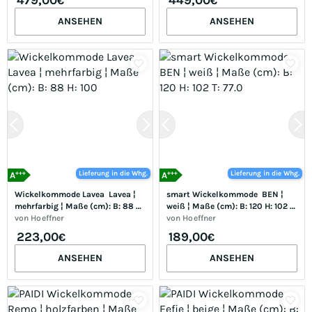
€
€
ANSEHEN
ANSEHEN
+++
+++
Lieferung in die Whg.
Lieferung in die Whg.
A
A
Wickelkommode Lavea  Lavea ¦ 
smart Wickelkommode  BEN ¦ 
mehrfarbig ¦ Maße (cm): B: 88 H: 
weiß ¦ Maße (cm): B: 120 H: 102 
100
von
Hoeffner
T: 77.0
von
Hoeffner
223,00
189,00
€
€
ANSEHEN
ANSEHEN