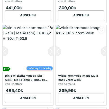
55.6
von
Hoeffner
von
Hoeffner
441,00
369,00
€
€
ANSEHEN
ANSEHEN
+++
Lieferung in die Whg.
A
pinio Wickelkommode  Sia ¦ 
Wickelkommode Image 120 x 
weiß ¦ Maße (cm): B: 100,2 H: 
102 x 77cm Weiß
90,4 T: 52.8
von
Hoeffner
von
home24
485,40
269,99
€
€
ANSEHEN
ANSEHEN