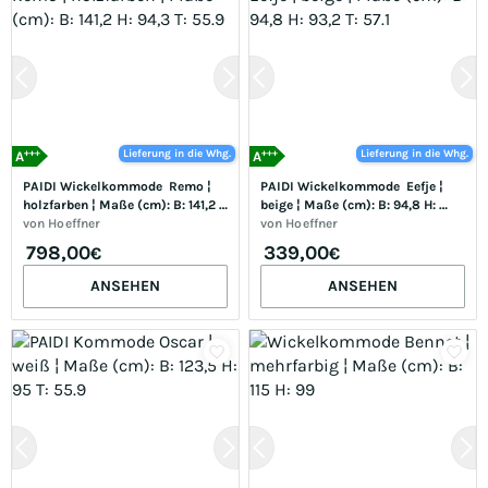
+++
+++
Lieferung in die Whg.
Lieferung in die Whg.
A
A
PAIDI Wickelkommode  Remo ¦ 
PAIDI Wickelkommode  Eefje ¦ 
holzfarben ¦ Maße (cm): B: 141,2 
beige ¦ Maße (cm): B: 94,8 H: 
H: 94,3 T: 55.9
von
Hoeffner
93,2 T: 57.1
von
Hoeffner
798,00
339,00
€
€
ANSEHEN
ANSEHEN