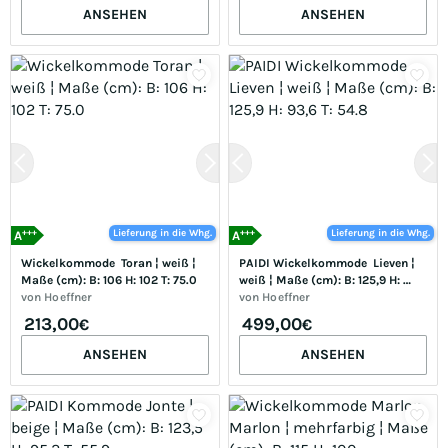
ANSEHEN
ANSEHEN
+++
+++
Lieferung in die Whg.
Lieferung in die Whg.
A
A
Wickelkommode  Toran ¦ weiß ¦ 
PAIDI Wickelkommode  Lieven ¦ 
Maße (cm): B: 106 H: 102 T: 75.0
weiß ¦ Maße (cm): B: 125,9 H: 
von
Hoeffner
93,6 T: 54.8
von
Hoeffner
213,00
499,00
€
€
ANSEHEN
ANSEHEN