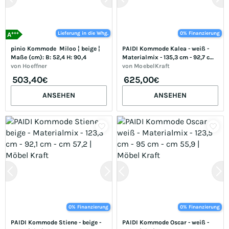
+++
Lieferung in die Whg.
0% Finanzierung
A
pinio Kommode  Miloo ¦ beige ¦ 
PAIDI Kommode Kalea - weiß - 
Maße (cm): B: 52,4 H: 90,4
Materialmix - 135,3 cm - 92,7 cm 
von
Hoeffner
- cm 55,6 | Möbel Kraft
von
MoebelKraft
503,40
625,00
€
€
ANSEHEN
ANSEHEN
0% Finanzierung
0% Finanzierung
PAIDI Kommode Stiene - beige - 
PAIDI Kommode Oscar - weiß - 