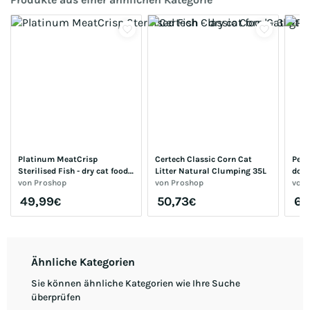
Platinum MeatCrisp 
Certech Classic Corn Cat 
Petk
Sterilised Fish - dry cat food 
Litter Natural Clumping 35L
dogc
- 3kg
von
Proshop
von
Proshop
von
49,99
50,73
68
€
€
Ähnliche Kategorien
Sie können ähnliche Kategorien wie Ihre Suche
überprüfen