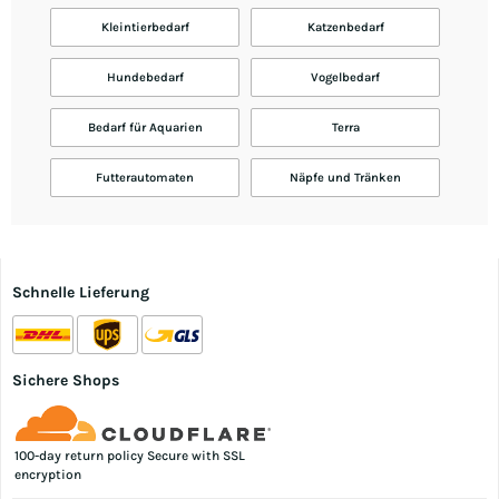
Kleintierbedarf
Katzenbedarf
Hundebedarf
Vogelbedarf
Bedarf für Aquarien
Terra
Futterautomaten
Näpfe und Tränken
Schnelle Lieferung
Sichere Shops
100-day return policy Secure with SSL
encryption