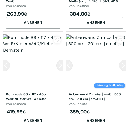
Weiß
Maße (cm): B: 170 H: 94 T: 42.0
von
home24
von
Hoeffner
269,99
384,00
€
€
ANSEHEN
ANSEHEN
Lieferung in die Whg.
Kommode 88 x 117 x 45cm 
Anbauwand Zumba | weiß | 300 
Weiß/Kiefer Weiß/Kiefer 
cm | 201 cm | cm 41,0 |
Bernstein
von
home24
von
Sconto
419,99
359,00
€
€
ANSEHEN
ANSEHEN