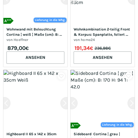
+++
Lieferung in die Whg.
A
Wohnwand mit Beleuchtung 
Wohnkombination 2-teilig Front 
Cortina ¦ weiß ¦ Maße (cm): B: 
& Korpus: Spanplatte, foliert 
320 H: 205 T: 47.0
von
Hoeffner
Absetzung: Spanplatte, 
von
home24
laminiert Braun 203 x 77 x 43cm
879,00
191,34
€
€
236,98€
ANSEHEN
ANSEHEN
+++
Lieferung in die Whg.
A
Highboard II 65 x 142 x 35cm 
Sideboard  Cortina ¦ grau ¦ 