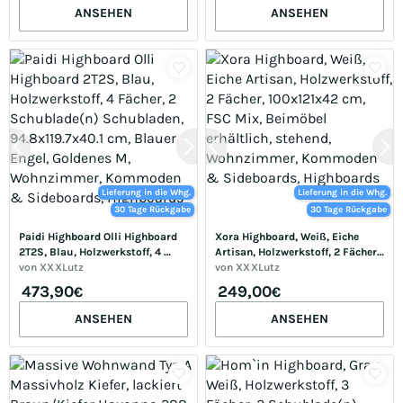
ANSEHEN
ANSEHEN
Lieferung in die Whg.
Lieferung in die Whg.
30 Tage Rückgabe
30 Tage Rückgabe
Paidi Highboard Olli Highboard 
Xora Highboard, Weiß, Eiche 
2T2S, Blau, Holzwerkstoff, 4 
Artisan, Holzwerkstoff, 2 Fächer, 
Fächer, 2 Schublade(n) 
von
XXXLutz
100x121x42 cm, FSC Mix, 
von
XXXLutz
Schubladen, 94.8x119.7x40.1 cm, 
Beimöbel erhältlich, stehend, 
473,90
249,00
€
€
Blauer Engel, Goldenes M, 
Wohnzimmer, Kommoden & 
Wohnzimmer, Kommoden & 
Sideboards, Highboards
ANSEHEN
ANSEHEN
Sideboards, Highboards