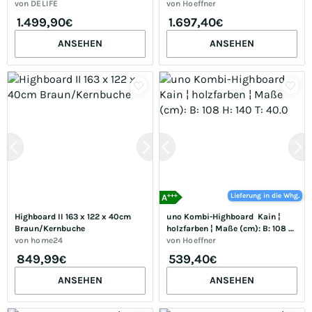
Baumkante, Lowboards, 
von
DELIFE
304 H: 210 T: 52.0
von
Hoeffner
Baumkantenmöbel, 
1.499,90
1.697,40
€
€
Massivholzmöbel, Massivholz
ANSEHEN
ANSEHEN
+++
Lieferung in die Whg.
A
Highboard II 163 x 122 x 40cm 
uno Kombi-Highboard  Kain ¦ 
Braun/Kernbuche
holzfarben ¦ Maße (cm): B: 108 
von
home24
H: 140 T: 40.0
von
Hoeffner
849,99
539,40
€
€
ANSEHEN
ANSEHEN