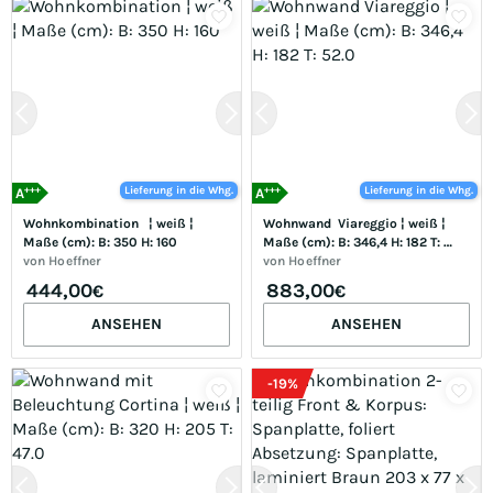
+++
+++
Lieferung in die Whg.
Lieferung in die Whg.
A
A
Wohnkombination   ¦ weiß ¦ 
Wohnwand  Viareggio ¦ weiß ¦ 
Maße (cm): B: 350 H: 160
Maße (cm): B: 346,4 H: 182 T: 
von
Hoeffner
52.0
von
Hoeffner
444,00
883,00
€
€
ANSEHEN
ANSEHEN
-
19
%