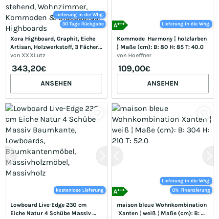
Lieferung in die Whg.
+++
30 Tage Rückgabe
Lieferung in die Whg.
A
Xora Highboard, Graphit, Eiche 
Kommode  Harmony ¦ holzfarben 
Artisan, Holzwerkstoff, 3 Fächer, 
¦ Maße (cm): B: 80 H: 85 T: 40.0
3 Schublade(n) Schubladen, 
von
XXXLutz
von
Hoeffner
100x121x42 cm, FSC Mix, 
343,20
109,00
€
€
Typenauswahl, Beimöbel 
erhältlich, stehend, 
ANSEHEN
ANSEHEN
Wohnzimmer, Kommoden & 
Sideboards, Highboards
Lieferung in die Whg.
+++
kostenlose Lieferung
0% Finanzierung
A
Lowboard Live-Edge 230 cm 
maison bleue Wohnkombination 
Eiche Natur 4 Schübe Massiv 
 Xanten ¦ weiß ¦ Maße (cm): B: 