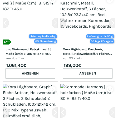
Lieferung in die Whg.
Lieferung in die Whg.
+++
0% Finanzierung
30 Tage Rückgabe
A
uno Wohnwand  Patryk ¦ weiß ¦ 
Xora Highboard, Kaschmir, 
Maße (cm): B: 315 H: 187 T: 45.0
Metall, Holzwerkstoff, 6 Fächer, 
von
Hoeffner
102.8x123.2x40 cm, Bsci, 
von
XXXLutz
Wohnzimmer, Kommoden & 
1.061,40
199,00
€
€
Sideboards, Highboards
ANSEHEN
ANSEHEN