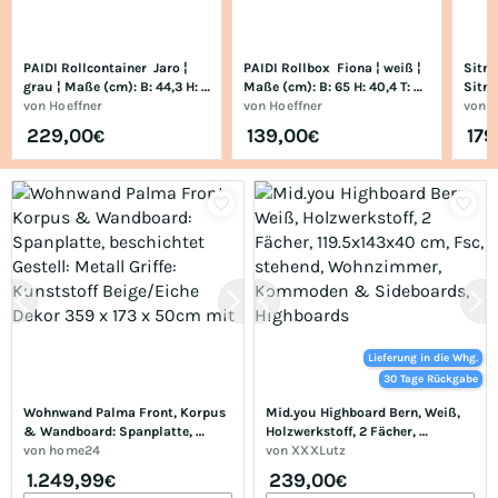
PAIDI Rollcontainer  Jaro ¦ 
PAIDI Rollbox  Fiona ¦ weiß ¦ 
Sitne
grau ¦ Maße (cm): B: 44,3 H: 
Maße (cm): B: 65 H: 40,4 T: 
Sitne
53,29 T: 57.3
von
Hoeffner
47.0
von
Hoeffner
Maße 
von
H
229,00
139,00
179
€
€
Lieferung in die Whg.
30 Tage Rückgabe
Wohnwand Palma Front, Korpus 
Mid.you Highboard Bern, Weiß, 
& Wandboard: Spanplatte, 
Holzwerkstoff, 2 Fächer, 
beschichtet Gestell: Metall 
von
home24
119.5x143x40 cm, Fsc, stehend, 
von
XXXLutz
Griffe: Kunststoff Beige/Eiche 
Wohnzimmer, Kommoden & 
1.249,99
239,00
€
€
Dekor 359 x 173 x 50cm mit
Sideboards, Highboards