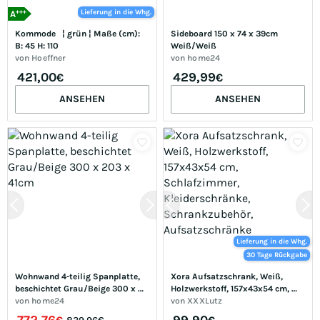
+++
Lieferung in die Whg.
A
Kommode   ¦ grün ¦ Maße (cm): 
Sideboard 150 x 74 x 39cm 
B: 45 H: 110
Weiß/Weiß
von
Hoeffner
von
home24
421,00
429,99
€
€
ANSEHEN
ANSEHEN
Lieferung in die Whg.
30 Tage Rückgabe
Wohnwand 4-teilig Spanplatte, 
Xora Aufsatzschrank, Weiß, 
beschichtet Grau/Beige 300 x 
Holzwerkstoff, 157x43x54 cm, 
203 x 41cm
von
home24
Schlafzimmer, Kleiderschränke, 
von
XXXLutz
Schrankzubehör, 
772,76
99,90