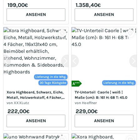
199,00
1.358,40
€
€
ANSEHEN
ANSEHEN
Lieferung in die Whg.
+++
30 Tage Rückgabe
Lieferung in die Whg.
A
Xora Highboard, Schwarz, Eiche, 
TV-Unterteil  Caorle ¦ weiß ¦ 
Metall, Holzwerkstoff, 4 Fächer, 
Maße (cm): B: 161 H: 68 T: 45.0
116x131x40 cm, Beimöbel 
von
XXXLutz
von
Hoeffner
erhältlich, stehend, 
222,00
229,00
€
€
Wohnzimmer, Kommoden & 
Sideboards, Highboards
ANSEHEN
ANSEHEN