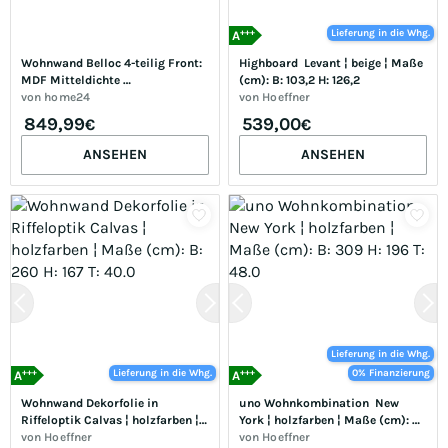
+++
Lieferung in die Whg.
A
Wohnwand Belloc 4-teilig Front: 
Highboard  Levant ¦ beige ¦ Maße 
MDF Mitteldichte 
(cm): B: 103,2 H: 126,2
Holzfaserplatte , foliert Korpus: 
von
home24
von
Hoeffner
Spanplatte, foliert 
849,99
539,00
€
€
Schwarz/Schwarz 340 x 208 x 
52cm
ANSEHEN
ANSEHEN
Lieferung in die Whg.
+++
+++
Lieferung in die Whg.
0% Finanzierung
A
A
Wohnwand Dekorfolie in 
uno Wohnkombination  New 
Riffeloptik Calvas ¦ holzfarben ¦ 
York ¦ holzfarben ¦ Maße (cm): B: 
Maße (cm): B: 260 H: 167 T: 40.0
von
Hoeffner
309 H: 196 T: 48.0
von
Hoeffner