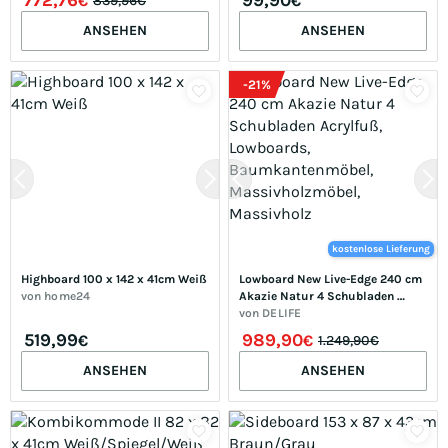
€
€
839,96€
Aufsatzschränke
ANSEHEN
ANSEHEN
-
21
%
kostenlose Lieferung
Highboard 100 x 142 x 41cm Weiß
Lowboard New Live-Edge 240 cm 
von
home24
Akazie Natur 4 Schubladen 
Acrylfuß, Lowboards, 
von
DELIFE
Baumkantenmöbel, 
519,99
989,90
€
€
1.249,90€
Massivholzmöbel, Massivholz
ANSEHEN
ANSEHEN