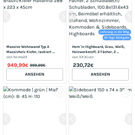
Lieferung in die Whg.
30 Tage Rückgabe
Massive Wohnwand Typ A 
Hom`in Highboard, Grau, Weiß, 
Massivholz Kiefer, lackiert 
Holzwerkstoff, 3 Fächer, 2 
Braun/Kiefer Havanna 288 x 
von
home24
Schublade(n) Schubladen, 
von
XXXLutz
223 x 45cm
100.8x131.6x43 cm, Beimöbel 
949,99
230,72
€
€
999,99€
erhältlich, stehend, 
Wohnzimmer, Kommoden & 
ANSEHEN
ANSEHEN
Sideboards, Highboards