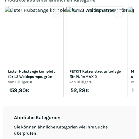
Lister Hubstange komplett 
PETKIT Katzenstreuunterlage 
MASK
für L3 Weidepumpe, grün
für PURAMAX 2
unan
von
BilligerDE
von
BilligerDE
übe
von
159,90
52,28
16
€
€
Ähnliche Kategorien
Sie können ähnliche Kategorien wie Ihre Suche
überprüfen