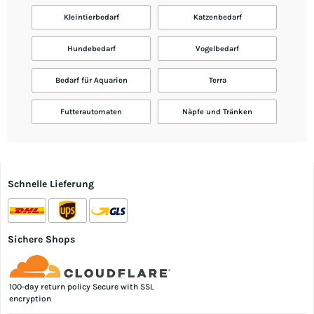
Kleintierbedarf
Katzenbedarf
Hundebedarf
Vogelbedarf
Bedarf für Aquarien
Terra
Futterautomaten
Näpfe und Tränken
Schnelle Lieferung
Sichere Shops
100-day return policy Secure with SSL
encryption