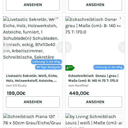
Arbeitszimmer, Schreibtische, 
ANSEHEN
ANSEHEN
Eckschreibtische
Lieferung in die Whg.
+++
30 Tage Rückgabe
Lieferung in die Whg.
A
Livetastic Sekretär, Weiß, Eiche, 
Eckschreibtisch  Donau ¦ grau ¦ 
Holz, Holzwerkstoff, Asteiche, 
Maße (cm): B: 140 H: 75 T: 170.0
furniert, 1 Schublade(n) 
von
XXXLutz
von
Hoeffner
Schubladen, konisch, eckig, 
199,00
449,00
€
€
97x113x40 cm, Arbeitszimmer, 
Schreibtische, Sekretäre
ANSEHEN
ANSEHEN