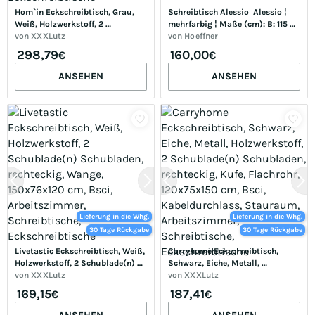
Hom`in Eckschreibtisch, Grau, 
Schreibtisch Alessio  Alessio ¦ 
Weiß, Holzwerkstoff, 2 
mehrfarbig ¦ Maße (cm): B: 115 H: 
Schublade(n) Schubladen, 
von
XXXLutz
77
von
Hoeffner
rechteckig, Wange, Sockel, 
298,79
160,00
€
€
145.3x76x160 cm, Stauraum, 
seitenverkehrt montierbar, 
ANSEHEN
ANSEHEN
Arbeitszimmer, Schreibtische, 
Eckschreibtische
Lieferung in die Whg.
Lieferung in die Whg.
30 Tage Rückgabe
30 Tage Rückgabe
Livetastic Eckschreibtisch, Weiß, 
Carryhome Eckschreibtisch, 
Holzwerkstoff, 2 Schublade(n) 
Schwarz, Eiche, Metall, 
Schubladen, rechteckig, Wange, 
von
XXXLutz
Holzwerkstoff, 2 Schublade(n) 
von
XXXLutz
150x76x120 cm, Bsci, 
Schubladen, rechteckig, Kufe, 
169,15
187,41
€
€
Arbeitszimmer, Schreibtische, 
Flachrohr, 120x75x150 cm, Bsci, 
Eckschreibtische
Kabeldurchlass, Stauraum, 