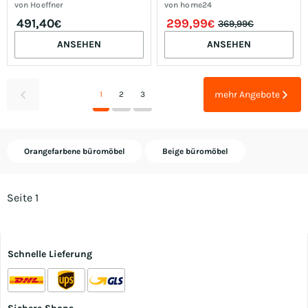
(cm): B: 60 H: 85
von
Hoeffner
von
home24
491,40
299,99
€
€
369,99€
ANSEHEN
ANSEHEN
mehr Angebote
1
2
3
Orangefarbene büromöbel
Beige büromöbel
Seite 1
Schnelle Lieferung