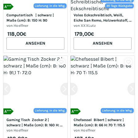
Lieferung in die Whg.
+++
Lieferung in die Whg.
30 Tage Rückgabe
A
Computertisch   ¦ schwarz ¦ 
Voleo Eckschreibtisch, Weiß, 
Maße (cm): B: 150 H: 90
Eiche San Remo, Holzwerkstoff, 1 
von
Hoeffner
Schublade(n) Schubladen, 
von
XXXLutz
rechteckig, eckig, 120x76x159 
118,00
179,00
€
€
cm, Stauraum, Arbeitszimmer, 
Schreibtische, Eckschreibtische
ANSEHEN
ANSEHEN
+++
+++
Lieferung in die Whg.
Lieferung in die Whg.
A
A
Gaming Tisch  Zocker 2 ¦ 
Chefsessel  Bibert ¦ schwarz ¦ 
schwarz ¦ Maße (cm): B: 160 H: 
Maße (cm): B: 66 H: 70 T: 115.5
91,1 T: 72.0
von
Hoeffner
von
Hoeffner