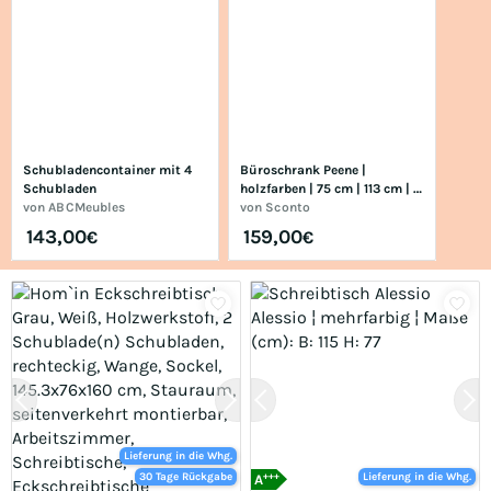
Schubladencontainer mit 4 
Büroschrank Peene | 
Schubladen
holzfarben | 75 cm | 113 cm | 
von
ABCMeubles
cm 35,0 |
von
Sconto
143,00
159,00
€
€
Lieferung in die Whg.
+++
30 Tage Rückgabe
Lieferung in die Whg.
A