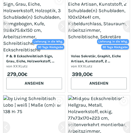
Lieferung in die Whg.
Lieferung in die Whg.
30 Tage Rückgabe
30 Tage Rückgabe
P & B Eckschreibtisch Sign, 
Voleo Sekretär, Graphit, Eiche 
Grau, Eiche, Holzwerkstoff, 
Artisan, Kunststoff, 2 
Holzoptik, 3 Schublade(n) 
von
XXXLutz
Schublade(n) Schubladen, 
von
XXXLutz
Schubladen, formgebogen, Kufe, 
100x124x41 cm, Kabeldurchlass, 
279,00
399,00
€
€
99.6x75.6x150 cm, 
Stauraum, Arbeitszimmer, 
Arbeitszimmer, Schreibtische, 
Schreibtische, Sekretäre
ANSEHEN
ANSEHEN
Eckschreibtische