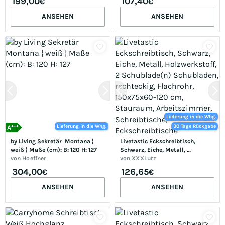
199,00
107,40
€
€
ANSEHEN
ANSEHEN
Lieferung in die Whg.
+++
Lieferung in die Whg.
30 Tage Rückgabe
A
by Living Sekretär  Montana ¦ 
Livetastic Eckschreibtisch, 
weiß ¦ Maße (cm): B: 120 H: 127
Schwarz, Eiche, Metall, 
von
Hoeffner
Holzwerkstoff, 2 Schublade(n) 
von
XXXLutz
Schubladen, rechteckig, 
304,00
126,65
€
€
Flachrohr, 150x75x60-120 cm, 
Stauraum, Arbeitszimmer, 
ANSEHEN
ANSEHEN
Schreibtische, Eckschreibtische