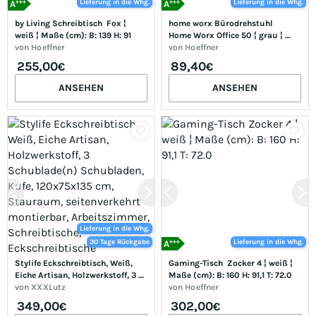
+++
+++
Lieferung in die Whg.
Lieferung in die Whg.
A
A
by Living Schreibtisch  Fox ¦ 
home worx Bürodrehstuhl  
weiß ¦ Maße (cm): B: 139 H: 91
Home Worx Office 50 ¦ grau ¦ 
von
Hoeffner
Maße (cm): B: 64 H: 98 T: 64.0
von
Hoeffner
255,00
89,40
€
€
ANSEHEN
ANSEHEN
Lieferung in die Whg.
+++
30 Tage Rückgabe
Lieferung in die Whg.
A
Stylife Eckschreibtisch, Weiß, 
Gaming-Tisch  Zocker 4 ¦ weiß ¦ 
Eiche Artisan, Holzwerkstoff, 3 
Maße (cm): B: 160 H: 91,1 T: 72.0
Schublade(n) Schubladen, Kufe, 
von
XXXLutz
von
Hoeffner
120x75x135 cm, Stauraum, 
349,00
302,00
€
€
seitenverkehrt montierbar, 