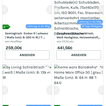
Lieferung in die Whg.
+++
Lieferung in die Whg.
30 Tage Rückgabe
A
Gamingtisch  Zocker 9 ¦ schwarz 
Carryhome Eckschreibtisch, 
¦ Maße (cm): B: 200 H: 91,1 T: 
Weiß Hochglanz, Holzwerkstoff, 
125.4
von
Hoeffner
3 Schublade(n) Schubladen, 
von
XXXLutz
Freiform, Kufe, 75x140x170 cm, 
259,00
441,56
€
€
ISO 9001, Fsc, Stauraum, 
seitenverkehrt montierbar, 
ANSEHEN
ANSEHEN
Arbeitszimmer, Schreibtische, 
Eckschreibtische