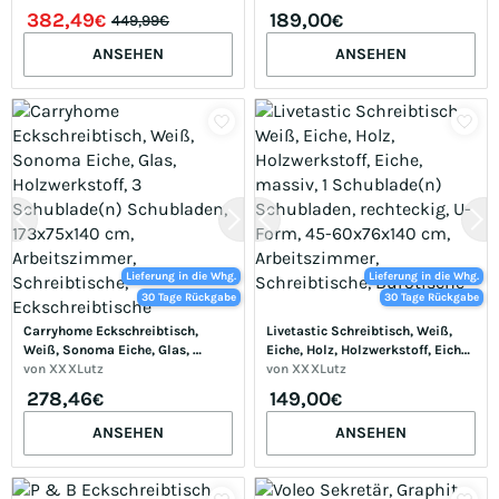
382,49
189,00
€
€
449,99€
ANSEHEN
ANSEHEN
Lieferung in die Whg.
Lieferung in die Whg.
30 Tage Rückgabe
30 Tage Rückgabe
Carryhome Eckschreibtisch, 
Livetastic Schreibtisch, Weiß, 
Weiß, Sonoma Eiche, Glas, 
Eiche, Holz, Holzwerkstoff, Eiche, 
Holzwerkstoff, 3 Schublade(n) 
von
XXXLutz
massiv, 1 Schublade(n) 
von
XXXLutz
Schubladen, 173x75x140 cm, 
Schubladen, rechteckig, U-Form, 
278,46
149,00
€
€
Arbeitszimmer, Schreibtische, 
45-60x76x140 cm, 
Eckschreibtische
Arbeitszimmer, Schreibtische, 
ANSEHEN
ANSEHEN
Bürotische