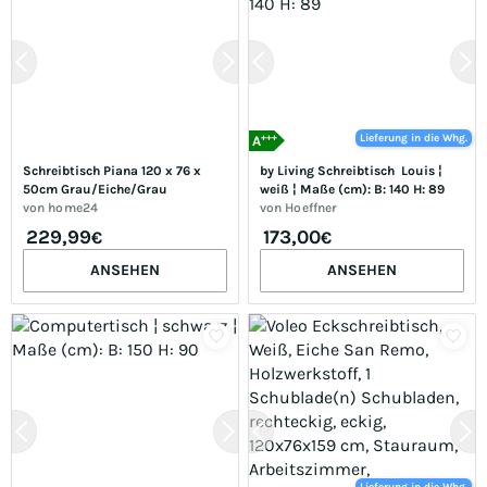
+++
Lieferung in die Whg.
A
Schreibtisch Piana 120 x 76 x 
by Living Schreibtisch  Louis ¦ 
50cm Grau/Eiche/Grau
weiß ¦ Maße (cm): B: 140 H: 89
von
home24
von
Hoeffner
229,99
173,00
€
€
ANSEHEN
ANSEHEN