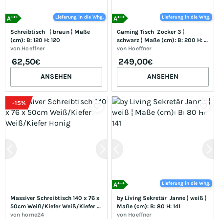
+++
+++
Lieferung in die Whg.
Lieferung in die Whg.
A
A
Schreibtisch   ¦ braun ¦ Maße 
Gaming Tisch  Zocker 3 ¦ 
(cm): B: 120 H: 120
schwarz ¦ Maße (cm): B: 200 H: 
von
Hoeffner
91,1 T: 72.0
von
Hoeffner
62,50
249,00
€
€
ANSEHEN
ANSEHEN
-
15
%
+++
Lieferung in die Whg.
A
Massiver Schreibtisch 140 x 76 x 
by Living Sekretär  Janne ¦ weiß ¦ 
50cm Weiß/Kiefer Weiß/Kiefer 
Maße (cm): B: 80 H: 141
Honig
von
home24
von
Hoeffner