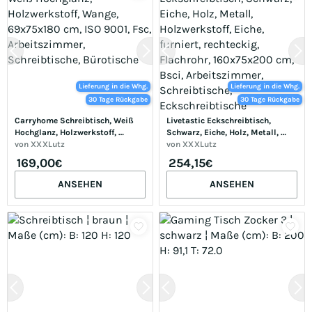
Lieferung in die Whg.
Lieferung in die Whg.
30 Tage Rückgabe
30 Tage Rückgabe
Carryhome Schreibtisch, Weiß 
Livetastic Eckschreibtisch, 
Hochglanz, Holzwerkstoff, 
Schwarz, Eiche, Holz, Metall, 
Wange, 69x75x180 cm, ISO 9001, 
von
XXXLutz
Holzwerkstoff, Eiche, furniert, 
von
XXXLutz
Fsc, Arbeitszimmer, 
rechteckig, Flachrohr, 
169,00
254,15
€
€
Schreibtische, Bürotische
160x75x200 cm, Bsci, 
Arbeitszimmer, Schreibtische, 
ANSEHEN
ANSEHEN
Eckschreibtische