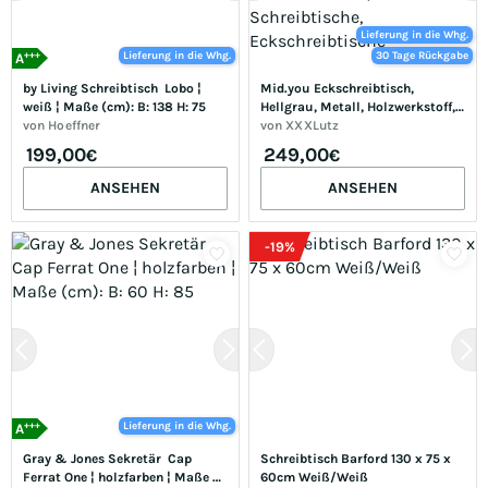
Lieferung in die Whg.
+++
Lieferung in die Whg.
30 Tage Rückgabe
A
by Living Schreibtisch  Lobo ¦ 
Mid.you Eckschreibtisch, 
weiß ¦ Maße (cm): B: 138 H: 75
Hellgrau, Metall, Holzwerkstoff, 
von
Hoeffner
eckig, 77x73x170+223 cm, 
von
XXXLutz
seitenverkehrt montierbar, 
199,00
249,00
€
€
Arbeitszimmer, Schreibtische, 
Eckschreibtische
ANSEHEN
ANSEHEN
-
19
%
+++
Lieferung in die Whg.
A
Gray & Jones Sekretär  Cap 
Schreibtisch Barford 130 x 75 x 
Ferrat One ¦ holzfarben ¦ Maße 
60cm Weiß/Weiß