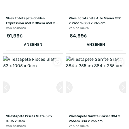
Vlies Fototapete Golden 
Vlies Fototapete Alte Mauer 350 
Expression 450 x 315cm 450 x 
x 245cm 350 x 245 cm
315 cm
von
home24
von
home24
91,99
64,99
€
€
ANSEHEN
ANSEHEN
Vliestapete Pisces Slate 52 x 
Vliestapete Sanfte Gräser 384 x 
1005 x 0cm
255cm 384 x 255 cm
von
home24
von
home24