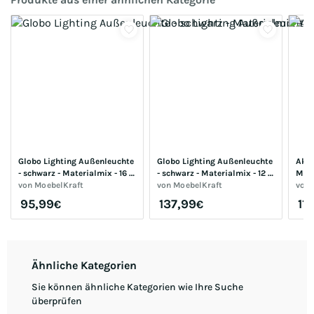
Globo Lighting Außenleuchte 
Globo Lighting Außenleuchte 
Akku
- schwarz - Materialmix - 16 
- schwarz - Materialmix - 12 
Mate
cm - 6,6 cm | Möbel Kraft
von
MoebelKraft
cm - 32 cm | Möbel Kraft
von
MoebelKraft
- cm
von
95,99
137,99
11
€
€
Ähnliche Kategorien
Sie können ähnliche Kategorien wie Ihre Suche
überprüfen