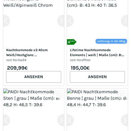
+++
Lieferung in die Whg.
A
Nachtkommode x3 40cm 
Lifetime Nachtkommode  
Weiß/Hochglanz 
Elements ¦ weiß ¦ Maße (cm): B: 
Weiß/Alpinweiß Chrom
von
home24
43 H: 40 T: 36.5
von
Hoeffner
209,99
195,00
€
€
ANSEHEN
ANSEHEN