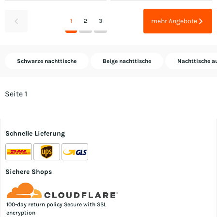
mehr Angebote
1
2
3
Schwarze nachttische
Beige nachttische
Nachttische a
Seite 1
Schnelle Lieferung
Sichere Shops
100-day return policy Secure with SSL
encryption