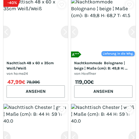
-
40
%
+++
Lieferung in die Whg.
A
Nachttisch 48 x 60 x 35cm 
Nachtkommode  Bolognano ¦ 
Weiß/Weiß
beige ¦ Maße (cm): B: 49,8 H: 
von
home24
68,7 T: 41.5
von
Hoeffner
47,99
119,00
€
€
79,99€
ANSEHEN
ANSEHEN