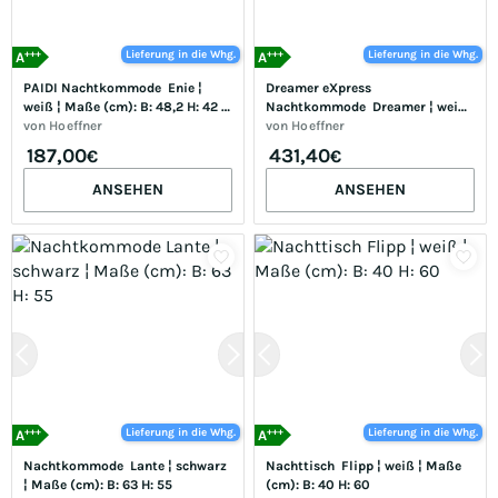
+++
+++
Lieferung in die Whg.
Lieferung in die Whg.
A
A
PAIDI Nachtkommode  Enie ¦ 
Dreamer eXpress 
weiß ¦ Maße (cm): B: 48,2 H: 42 
Nachtkommode  Dreamer ¦ weiß 
T: 39.6
von
Hoeffner
¦ Maße (cm): B: 45 H: 52,7 T: 43.0
von
Hoeffner
187,00
431,40
€
€
ANSEHEN
ANSEHEN
+++
+++
Lieferung in die Whg.
Lieferung in die Whg.
A
A
Nachtkommode  Lante ¦ schwarz 
Nachttisch  Flipp ¦ weiß ¦ Maße 
¦ Maße (cm): B: 63 H: 55
(cm): B: 40 H: 60