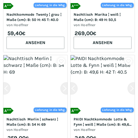
+++
+++
Lieferung in die Whg.
Lieferung in die Whg.
A
A
Nachtkommode  Twenty ¦ grau ¦ 
Nachttisch  Marika ¦ weiß ¦ 
Maße (cm): B: 50 H: 45 T: 40.0
Maße (cm): B: 49 H: 50,5
von
Hoeffner
von
Hoeffner
59,40
269,00
€
€
ANSEHEN
ANSEHEN
+++
+++
Lieferung in die Whg.
Lieferung in die Whg.
A
A
Nachttisch  Merlin ¦ schwarz ¦ 
PAIDI Nachtkommode  Lotte & 
Maße (cm): B: 54 H: 69
Fynn ¦ weiß ¦ Maße (cm): B: 49,6 
von
Hoeffner
H: 42 T: 40.5
von
Hoeffner
259,00
249,00