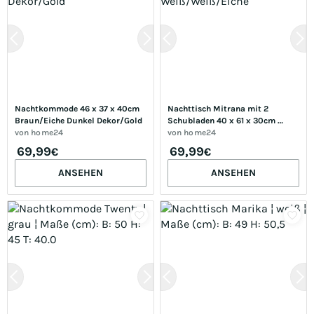
Nachtkommode 46 x 37 x 40cm 
Nachttisch Mitrana mit 2 
Braun/Eiche Dunkel Dekor/Gold
Schubladen 40 x 61 x 30cm 
von
home24
Weiß/Weiß/Eiche
von
home24
69,99
69,99
€
€
ANSEHEN
ANSEHEN