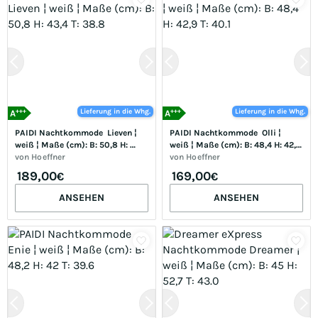
+++
+++
Lieferung in die Whg.
Lieferung in die Whg.
A
A
PAIDI Nachtkommode  Lieven ¦ 
PAIDI Nachtkommode  Olli ¦ 
weiß ¦ Maße (cm): B: 50,8 H: 
weiß ¦ Maße (cm): B: 48,4 H: 42,9 
43,4 T: 38.8
von
Hoeffner
T: 40.1
von
Hoeffner
189,00
169,00
€
€
ANSEHEN
ANSEHEN