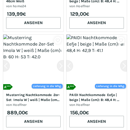
46cm Weiß
beige ¦ Maße (cm): B: 48,4 H: 
von
home24
42,9 T: 41.1
von
Hoeffner
139,99
129,00
€
€
ANSEHEN
ANSEHEN
+++
+++
Lieferung in die Whg.
Lieferung in die Whg.
A
A
Musterring Nachtkommode  2er-
PAIDI Nachtkommode  Eefje ¦ 
Set  Imola W ¦ weiß ¦ Maße (cm): 
beige ¦ Maße (cm): B: 48,4 H: 
B: 60 H: 53 T: 42.0
von
Hoeffner
42,9 T: 41.1
von
Hoeffner
889,00
156,00
€
€
ANSEHEN
ANSEHEN