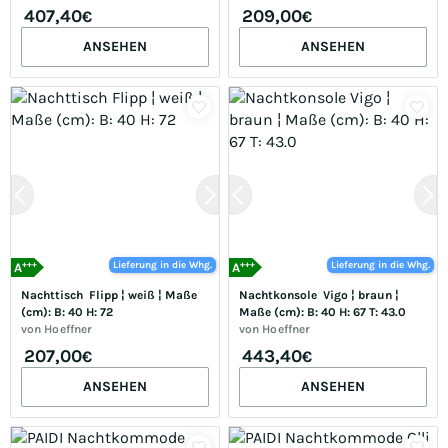
407,40
209,00
€
€
ANSEHEN
ANSEHEN
+++
+++
Lieferung in die Whg.
Lieferung in die Whg.
A
A
Nachttisch  Flipp ¦ weiß ¦ Maße 
Nachtkonsole  Vigo ¦ braun ¦ 
(cm): B: 40 H: 72
Maße (cm): B: 40 H: 67 T: 43.0
von
Hoeffner
von
Hoeffner
207,00
443,40
€
€
ANSEHEN
ANSEHEN