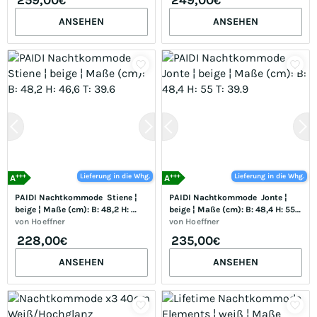
€
€
ANSEHEN
ANSEHEN
+++
+++
Lieferung in die Whg.
Lieferung in die Whg.
A
A
PAIDI Nachtkommode  Stiene ¦ 
PAIDI Nachtkommode  Jonte ¦ 
beige ¦ Maße (cm): B: 48,2 H: 
beige ¦ Maße (cm): B: 48,4 H: 55 
46,6 T: 39.6
von
Hoeffner
T: 39.9
von
Hoeffner
228,00
235,00
€
€
ANSEHEN
ANSEHEN