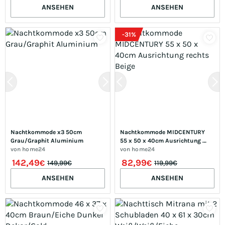
ANSEHEN
ANSEHEN
-
31
%
Nachtkommode x3 50cm 
Nachtkommode MIDCENTURY 
Grau/Graphit Aluminium
55 x 50 x 40cm Ausrichtung 
von
home24
rechts Beige
von
home24
142,49
82,99
€
€
149,99€
119,99€
ANSEHEN
ANSEHEN