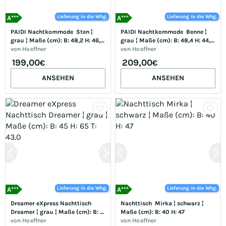
+++
+++
Lieferung in die Whg.
Lieferung in die Whg.
A
A
PAIDI Nachtkommode  Sten ¦ 
PAIDI Nachtkommode  Benne ¦ 
grau ¦ Maße (cm): B: 48,2 H: 46,5 
grau ¦ Maße (cm): B: 48,4 H: 44,7 
T: 39.6
von
Hoeffner
T: 39.6
von
Hoeffner
199,00
209,00
€
€
ANSEHEN
ANSEHEN
+++
+++
Lieferung in die Whg.
Lieferung in die Whg.
A
A
Dreamer eXpress Nachttisch  
Nachttisch  Mirka ¦ schwarz ¦ 
Dreamer ¦ grau ¦ Maße (cm): B: 
Maße (cm): B: 40 H: 47
45 H: 65 T: 43.0
von
Hoeffner
von
Hoeffner