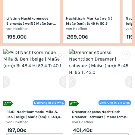
Lifetime Nachtkommode  
Nachttisch  Marika ¦ weiß ¦ 
Nacht
Elements ¦ weiß ¦ Maße (cm): 
Maße (cm): B: 49 H: 50,5
beige
B: 43 H: 40 T: 36.5
von
Hoeffner
von
Hoeffner
56,2
von
H
195,00
269,00
119
€
€
+++
+++
Lieferung in die Whg.
Lieferung in die Whg.
A
A
PAIDI Nachtkommode  Mila & 
Dreamer eXpress Nachttisch  
Ben ¦ beige ¦ Maße (cm): B: 48,4 
Dreamer ¦ schwarz ¦ Maße (cm): 
H: 53,4 T: 40.1
von
Hoeffner
B: 45 H: 65 T: 43.0
von
Hoeffner
197,00
401,40
€
€